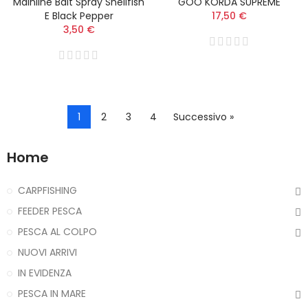
Mainline Bait Spray Shellfish
GOO KORDA SUPREME
E Black Pepper
17,50 €
3,50 €
1
2
3
4
Successivo »
Home
CARPFISHING
FEEDER PESCA
PESCA AL COLPO
NUOVI ARRIVI
IN EVIDENZA
PESCA IN MARE