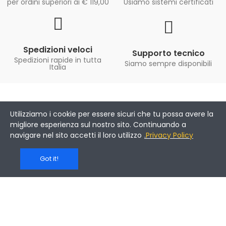
per ordini superiori ai € 119,00
Usiamo sistemi certificati
Spedizioni veloci
Supporto tecnico
Spedizioni rapide in tutta
Siamo sempre disponibili
Italia
Utilizziamo i cookie per essere sicuri che tu possa avere la
Iscrizione Newsletter
migliore esperienza sul nostro sito. Continuando a
navigare nel sito accetti il loro utilizzo
.
Privacy Policy
Got it!
Iscriviti