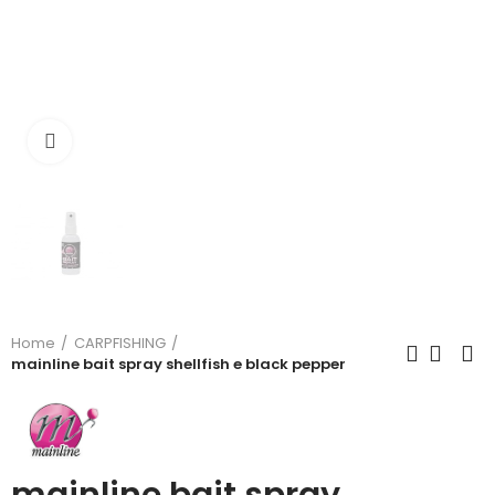
Click to enlarge
Home
CARPFISHING
mainline bait spray shellfish e black pepper
mainline bait spray