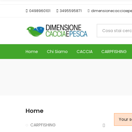
0498960101
3495595871
dimensionecacciaep
Home
Chi Siamo
CACCIA
CARPFISHING
Home
Your s
CARPFISHING