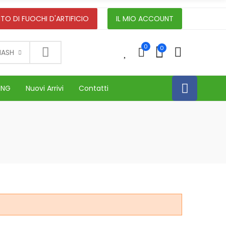
TO DI FUOCHI D'ARTIFICIO
IL MIO ACCOUNT
0
0
0
NASH
ING
Nuovi Arrivi
Contatti