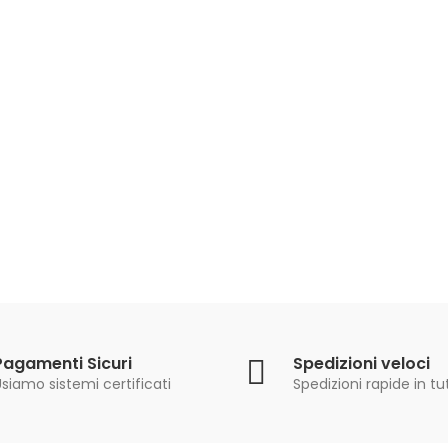
63,90 €
69,90 €
TRECCIATO DEMON
PERFECT MUSTAD 150
MT
16,90 €
20,90 €
Pagamenti Sicuri
Spedizioni veloci
siamo sistemi certificati
Spedizioni rapide in tut