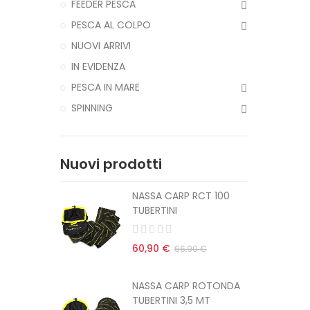
FEEDER PESCA
PESCA AL COLPO
NUOVI ARRIVI
IN EVIDENZA
PESCA IN MARE
SPINNING
Nuovi prodotti
CT 100
NASSA CARP RCT 100
TUBERTINI
60,90 €
 €
66,90 €
ROTONDA
NASSA CARP ROTONDA
MT
TUBERTINI 3,5 MT