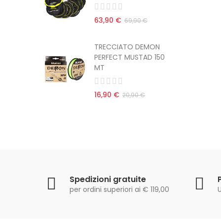
63,90 €
 €
69,90 €
EMON
TRECCIATO DEMON
AD 150
PERFECT MUSTAD 150
MT
16,90 €
€
20,90 €
Spedizioni gratuite
per ordini superiori ai € 119,00
U