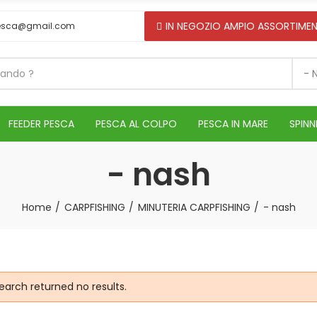
IN NEGOZIO AMPIO ASSORTIMEN
esca@gmail.com
- 
FEEDER PESCA
PESCA AL COLPO
PESCA IN MARE
SPINN
- nash
Home
CARPFISHING
MINUTERIA CARPFISHING
- nash
earch returned no results.