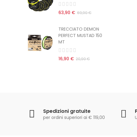
63,90 €
 €
69,90 €
EMON
TRECCIATO DEMON
AD 150
PERFECT MUSTAD 150
MT
16,90 €
€
20,90 €
Spedizioni gratuite
per ordini superiori ai € 119,00
U