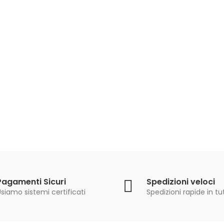
63,90 €
69,90 €
TRECCIATO DEMON
PERFECT MUSTAD 150
MT
16,90 €
20,90 €
Pagamenti Sicuri
Spedizioni veloci
siamo sistemi certificati
Spedizioni rapide in tut