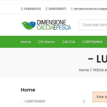
0498960101
3495595871
dimensionecacciaep
Home
Chi Siamo
CACCIA
CARPFISHING
- L
Home
PESCA A
Home
Your s
CARPFISHING