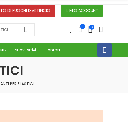
TO DI FUOCHI D'ARTIFICIO
IL MIO ACCOUNT
0
0
0
STICI
ING
Nuovi Arrivi
Contatti
TICI
CANTI PER ELASTICI