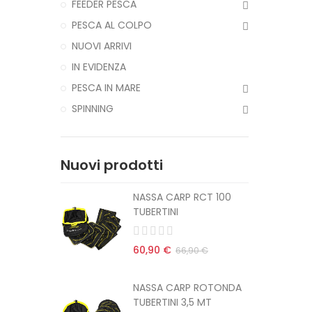
FEEDER PESCA
PESCA AL COLPO
NUOVI ARRIVI
IN EVIDENZA
PESCA IN MARE
SPINNING
Nuovi prodotti
CT 100
NASSA CARP RCT 100
TUBERTINI
60,90 €
 €
66,90 €
ROTONDA
NASSA CARP ROTONDA
MT
TUBERTINI 3,5 MT