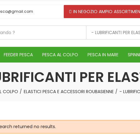
IN NEGOZIO AMPIO ASSORTIMEN
esca@gmail.com
- LUBRIFICANTI PER ELA
FEEDER PESCA
PESCA AL COLPO
PESCA IN MARE
SPINN
UBRIFICANTI PER ELAS
L COLPO
ELASTICI PESCA E ACCESSORI ROUBASIENNE
- LUBRIFI
earch returned no results.