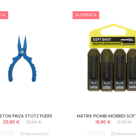
RTA
IN OFFERTA
STON PINZA STOTZ PLIERS
MATRIX PIOMBI MORBIDI SO
20,90 €
22,90 €
10,90 €
12,90 €
(
0
Recensioni
)
(
0
Recension