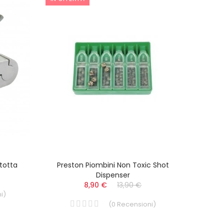
totta
Preston Piombini Non Toxic Shot
Dispenser
8,90 €
13,90 €
i
)
(
0
Recensioni
)