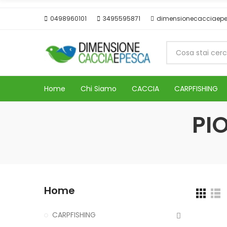
0498960101
3495595871
dimensionecacciaep
Home
Chi Siamo
CACCIA
CARPFISHING
PI
Home
CARPFISHING