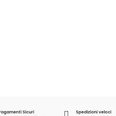
NASSA CARP ROTONDA
TUBERTINI 3,5 MT
63,90 €
69,90 €
TRECCIATO DEMON
PERFECT MUSTAD 150
MT
16,90 €
20,90 €
Pagamenti Sicuri
Spedizioni veloci