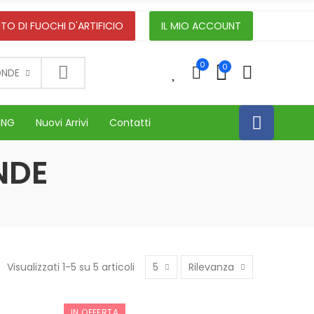
TO DI FUOCHI D'ARTIFICIO
IL MIO ACCOUNT
0
0
0
ONDE
ING
Nuovi Arrivi
Contatti
NDE
Visualizzati 1-5 su 5 articoli
5
Rilevanza
IN OFFERTA