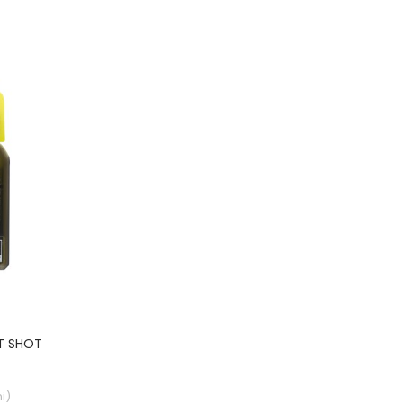
FT SHOT
i
)