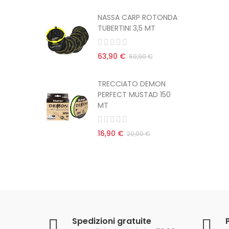
ROTONDA
NASSA CARP ROTONDA
MT
TUBERTINI 3,5 MT
63,90 €
 €
69,90 €
EMON
TRECCIATO DEMON
AD 150
PERFECT MUSTAD 150
MT
16,90 €
€
20,90 €
Spedizioni gratuite