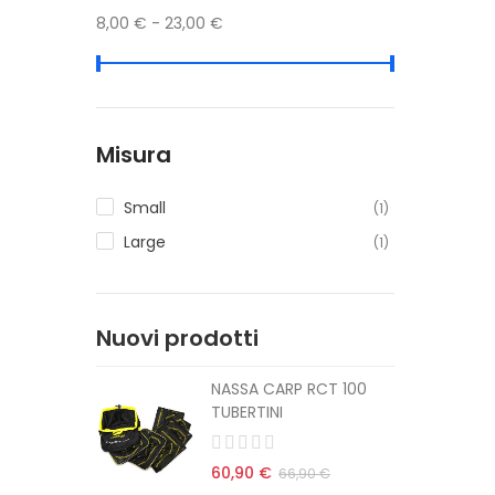
8,00 € - 23,00 €
Misura
Small
(1)
Large
(1)
Nuovi prodotti
CT 100
NASSA CARP RCT 100
TUBERTINI
60,90 €
 €
66,90 €