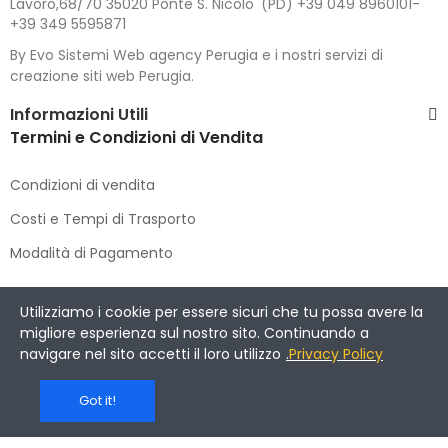
Lavoro,68/70 35020 Ponte S. Nicolo' (PD) +39 049 8960101-
+39 349 5595871
By Evo Sistemi Web agency Perugia e i nostri servizi di
creazione siti web Perugia.
Informazioni Utili
Termini e Condizioni di Vendita
Condizioni di vendita
Costi e Tempi di Trasporto
Modalità di Pagamento
Copyright © 2021 DIMENSIONE CACCIA E PESCA
. All Rights
Utilizziamo i cookie per essere sicuri che tu possa avere la
Reserved.
migliore esperienza sul nostro sito. Continuando a
navigare nel sito accetti il loro utilizzo
.
Privacy Policy
Got it!