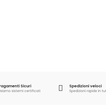
63,90 €
69,90 €
TRECCIATO DEMON
PERFECT MUSTAD 150
MT
16,90 €
20,90 €
Pagamenti Sicuri
Spedizioni veloci
siamo sistemi certificati
Spedizioni rapide in tut