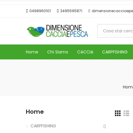
0498960101
3495595871
dimensionecacciaep
Home
Chi Siamo
CACCIA
CARPFISHING
Hom
Home
CARPFISHING