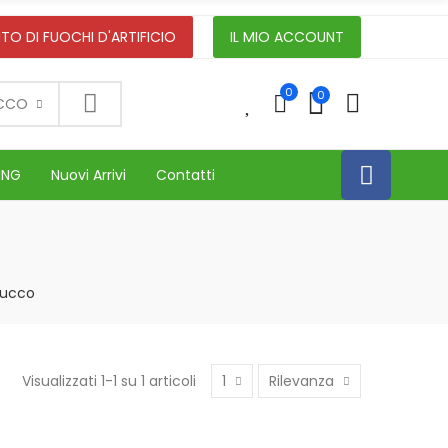
TO DI FUOCHI D'ARTIFICIO
IL MIO ACCOUNT
0
0
0
UCCO
ING
Nuovi Arrivi
Contatti
bucco
Visualizzati 1-1 su 1 articoli
1
Rilevanza