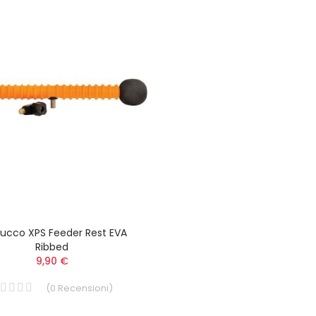
NASSA CARP RCT 100
TUBERTINI
ucco XPS Feeder Rest EVA
Ribbed
60,90 €
66,90 €
9,90 €
(
0
Recensioni
)
NASSA CARP ROTONDA
TUBERTINI 3,5 MT