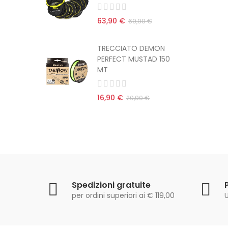
63,90 €
 €
69,90 €
EMON
TRECCIATO DEMON
AD 150
PERFECT MUSTAD 150
MT
16,90 €
€
20,90 €
Spedizioni gratuite
per ordini superiori ai € 119,00
U