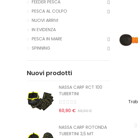
FEEDER PESCA
PESCA AL COLPO
NUOVI ARRIVI
IN EVIDENZA
PESCA IN MARE
SPINNING
Nuovi prodotti
CT 100
NASSA CARP RCT 100
TUBERTINI
Trab
60,90 €
 €
66,90 €
ROTONDA
NASSA CARP ROTONDA
MT
TUBERTINI 3,5 MT