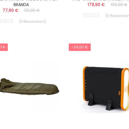
BRANDA
179,90 €
199,90 €
NASSA CARP RCT 100
77,90 €
99,90 €
TUBERTINI
(
0
Recension
(
0
Recensioni
)
60,90 €
66,90 €
NASSA CARP ROTONDA
RTA
-24,00 €
TUBERTINI 3,5 MT
63,90 €
69,90 €
TRECCIATO DEMON
PERFECT MUSTAD 150
MT
16,90 €
20,90 €