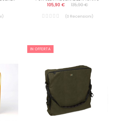
105,90 €
135,90 €
i
)
(
0
Recensioni
)
IN OFFERTA