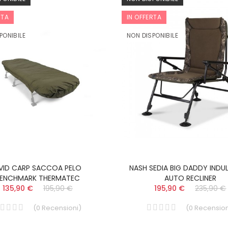
RTA
IN OFFERTA
PONIBILE
NON DISPONIBILE
VID CARP SACCOA PELO
NASH SEDIA BIG DADDY INDU
ENCHMARK THERMATEC
AUTO RECLINER
135,90 €
195,90 €
195,90 €
235,90 €
(
0
Recensioni
)
(
0
Recension