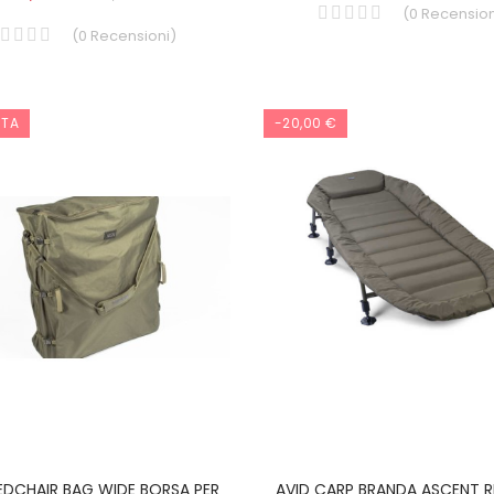
(
0
Recension
(
0
Recensioni
)
RTA
-20,00 €
EDCHAIR BAG WIDE BORSA PER
AVID CARP BRANDA ASCENT R