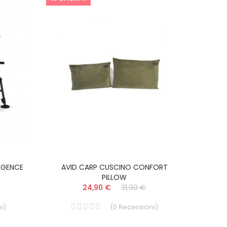
LGENCE
AVID CARP CUSCINO CONFORT
PILLOW
24,90 €
31,90 €
i
)
(
0
Recensioni
)