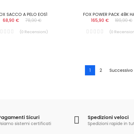
OX SACCO A PELO EOS1
FOX POWER PACK 48K H
68,90 €
78,90 €
165,90 €
189,90 €
(
0
Recensioni
)
(
0
Recension
1
2
Successivo 
Pagamenti Sicuri
Spedizioni veloci
siamo sistemi certificati
Spedizioni rapide in tut