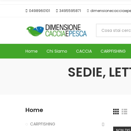
0498960101
3495595871
dimensionecacciaep
Home
Chi Siamo
CACCIA
CARPFISHING
SEDIE, LE
Home
CARPFISHING
NON DIS