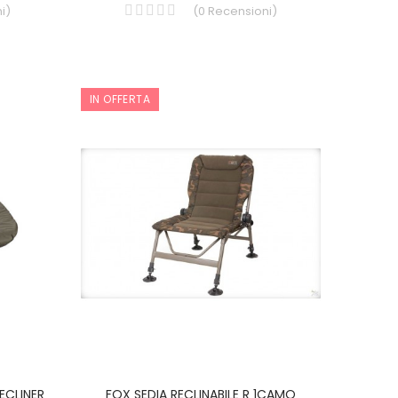
i
)
(
0
Recensioni
)
IN OFFERTA
ECLINER
FOX SEDIA RECLINABILE R 1CAMO