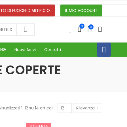
TO DI FUOCHI D'ARTIFICIO
IL MIO ACCOUNT
0
0
0
ERTE
ING
Nuovi Arrivi
Contatti
 E COPERTE
Visualizzati 1-12 su 14 articoli
12
Rilevanza
IN OFFERTA