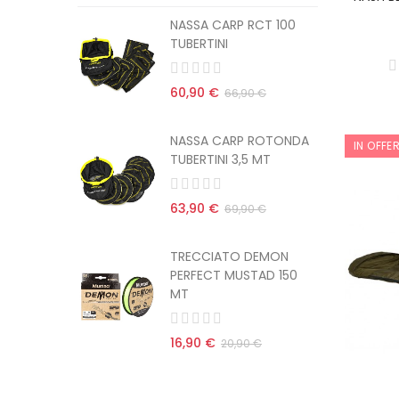
CT 100
NASSA CARP RCT 100
TUBERTINI
60,90 €
 €
66,90 €
ROTONDA
NASSA CARP ROTONDA
IN OFFE
MT
TUBERTINI 3,5 MT
63,90 €
 €
69,90 €
EMON
TRECCIATO DEMON
AD 150
PERFECT MUSTAD 150
MT
16,90 €
€
20,90 €