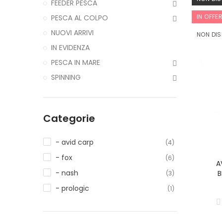
FEEDER PESCA
IN OFFE
PESCA AL COLPO
NUOVI ARRIVI
NON DIS
IN EVIDENZA
PESCA IN MARE
SPINNING
Categorie
- avid carp
(4)
- fox
(6)
A
- nash
B
(3)
- prologic
(1)