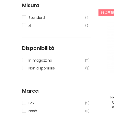
Misura
IN OFFE
Standard
(2)
xl
(2)
Disponibilità
In magazzino
(11)
Non disponibile
(3)
Marca
P
Fox
(5)
Nash
(3)