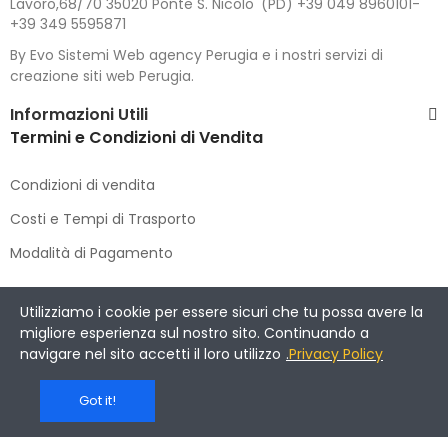
Lavoro,68/70 35020 Ponte S. Nicolo' (PD) +39 049 8960101-
+39 349 5595871
By Evo Sistemi Web agency Perugia e i nostri servizi di
creazione siti web Perugia.
Informazioni Utili
Termini e Condizioni di Vendita
Condizioni di vendita
Costi e Tempi di Trasporto
Modalità di Pagamento
Copyright © 2021 DIMENSIONE CACCIA E PESCA
. All Rights
Utilizziamo i cookie per essere sicuri che tu possa avere la
Reserved.
migliore esperienza sul nostro sito. Continuando a
navigare nel sito accetti il loro utilizzo
.
Privacy Policy
Got it!