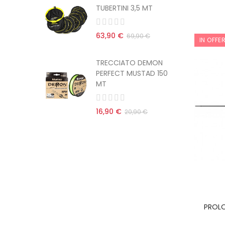
MT
TUBERTINI 3,5 MT
63,90 €
 €
69,90 €
IN OFFE
EMON
TRECCIATO DEMON
AD 150
PERFECT MUSTAD 150
MT
16,90 €
€
20,90 €
PROL