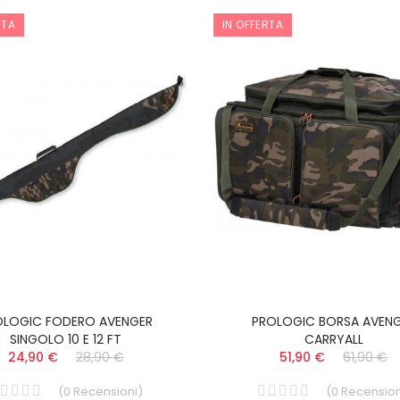
RTA
IN OFFERTA
NASSA CARP RCT 100
TUBERTINI
OLOGIC FODERO AVENGER
PROLOGIC BORSA AVEN
SINGOLO 10 E 12 FT
CARRYALL
60,90 €
66,90 €
24,90 €
28,90 €
51,90 €
61,90 €
(
0
Recensioni
)
(
0
Recension
NASSA CARP ROTONDA