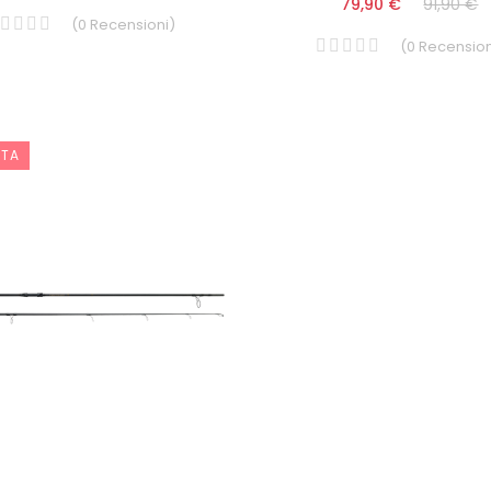
79,90 €
91,90 €
(
0
Recensioni
)
(
0
Recension
RTA