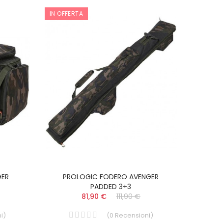
IN OFFERTA
GER
PROLOGIC FODERO AVENGER
PADDED 3+3
81,90 €
111,90 €
i
)
(
0
Recensioni
)