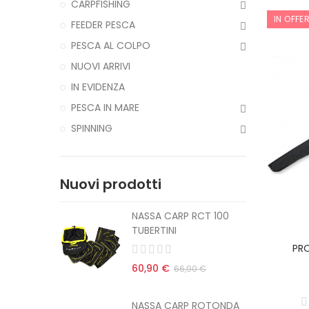
CARPFISHING
IN OFFE
FEEDER PESCA
PESCA AL COLPO
NUOVI ARRIVI
IN EVIDENZA
PESCA IN MARE
SPINNING
Nuovi prodotti
CT 100
NASSA CARP RCT 100
TUBERTINI
PR
60,90 €
 €
66,90 €
ROTONDA
NASSA CARP ROTONDA