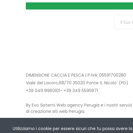
DIMENSIONE CACCIA E PESCA | P.IVA: 05591700280
Viale del Lavoro,68/70 35020 Ponte S. Nicolo' (PD)
+39 049 8960101- +39 349 5595871
By Evo Sistemi Web agency Perugia e i nostri servizi
di creazione siti web Perugia.
Copyright © 2021 DIMENSIONE CACCIA E PESCA
. All 
Utilizziamo i cookie per essere sicuri che tu possa avere la 