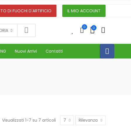
TO DI FUOCHI D'ARTIFICIO
IL MIO ACCOUNT
0
0
0
ORIA
ING
Nuovi Arrivi
Contatti
Visualizzati 1-7 su 7 articoli
7
Rilevanza