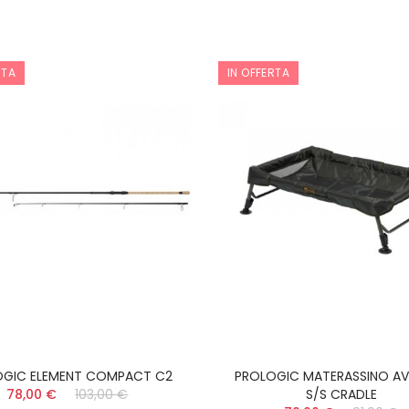
TUBERTINI 3,5 MT
63,90 €
69,90 €
RTA
IN OFFERTA
TRECCIATO DEMON
PERFECT MUSTAD 150
MT
16,90 €
20,90 €
OGIC ELEMENT COMPACT C2
PROLOGIC MATERASSINO A
78,00 €
103,00 €
S/S CRADLE