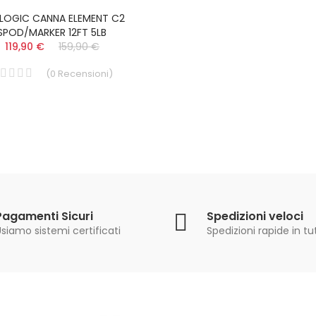
LOGIC CANNA ELEMENT C2
SPOD/MARKER 12FT 5LB
119,90 €
159,90 €
(
0
Recensioni
)
Pagamenti Sicuri
Spedizioni veloci
siamo sistemi certificati
Spedizioni rapide in tut