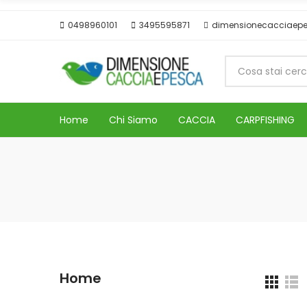
0498960101
3495595871
dimensionecacciaep
Home
Chi Siamo
CACCIA
CARPFISHING
Home