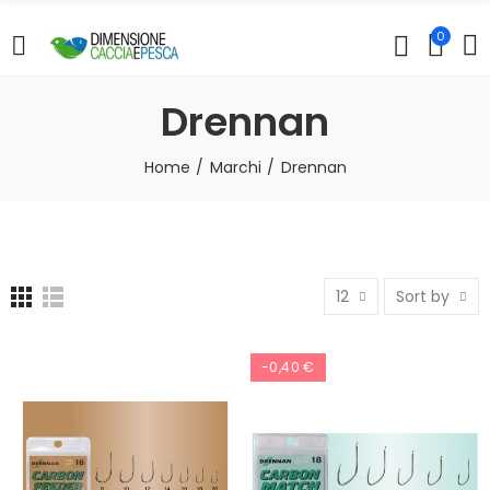
0
Drennan
Home
Marchi
Drennan
12
Sort by
-0,40 €