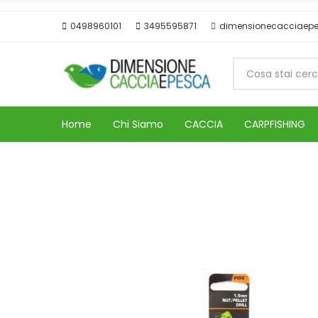
0498960101
3495595871
dimensionecacciaep
Home
Chi Siamo
CACCIA
CARPFISHING