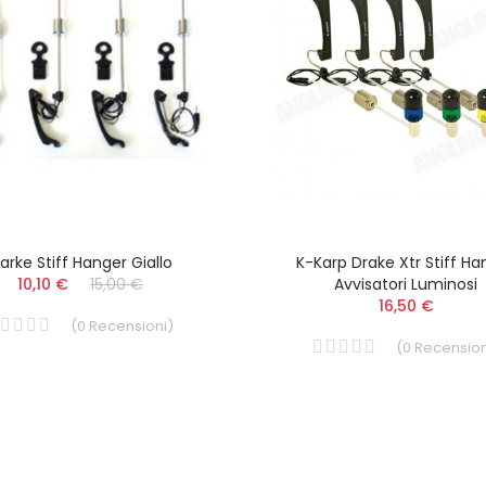
arke Stiff Hanger Giallo
K-Karp Drake Xtr Stiff Ha
10,10 €
15,00 €
Avvisatori Luminosi
16,50 €
(
0
Recensioni
)
(
0
Recension