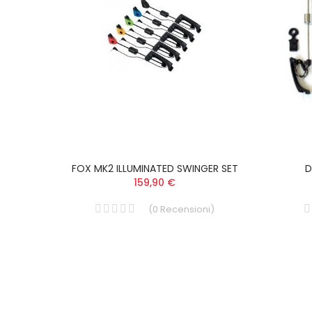
Pot
FOX MK2 ILLUMINATED SWINGER SET
D
159,90 €
i
)
(
0
Recensioni
)