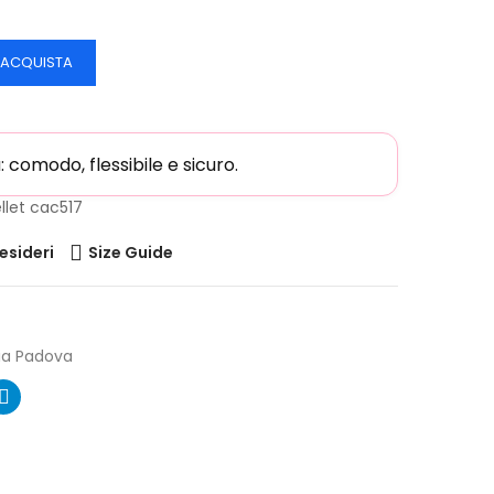
ACQUISTA
comodo, flessibile e sicuro.
llet cac517
desideri
Size Guide
ia Padova