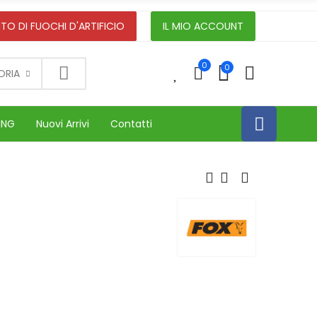
TO DI FUOCHI D'ARTIFICIO
IL MIO ACCOUNT
0
0
0
ORIA
ING
Nuovi Arrivi
Contatti