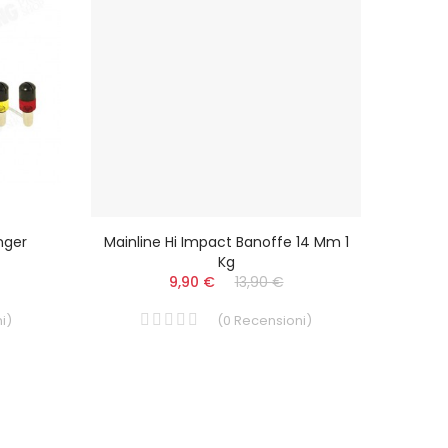
nger
Mainline Hi Impact Banoffe 14 Mm 1
FOX C
Kg
9,90 €
13,90 €
i
)
(
0
Recensioni
)