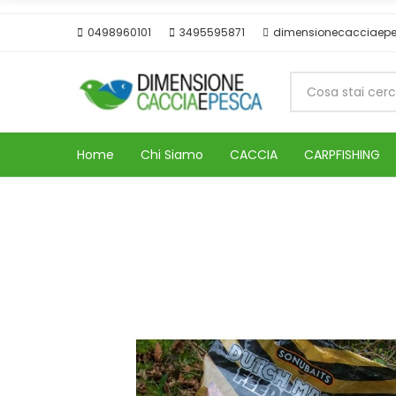
0498960101
3495595871
dimensionecacciaep
Home
Chi Siamo
CACCIA
CARPFISHING