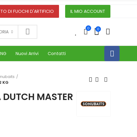
TO DI FUOCHI D'ARTIFICIO
IL MIO ACCOUNT
0
0
0
ORIA
ING
Nuovi Arrivi
Contatti
onubaits
2 KG
A DUTCH MASTER