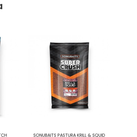
a
TCH
SONUBAITS PASTURA KRILL & SQUID
SONUB