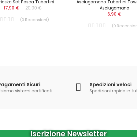
ioska Set Pesca Tubertini
Asciugamano Tubertini Tow
17,90 €
20,90 €
Asciugamano
6,90 €
(
0
Recensioni
)
(
0
Recension
Pagamenti Sicuri
Spedizioni veloci
siamo sistemi certificati
Spedizioni rapide in tut
Iscrizione Newsletter