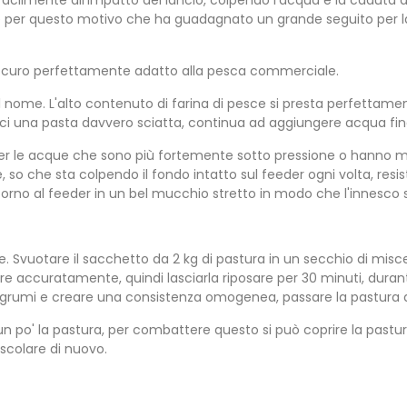
acilmente all'impatto del lancio, colpendo l'acqua e la caduta att
he per questo motivo che ha guadagnato un grande seguito per 
 scuro perfettamente adatto alla pesca commerciale.
 nome. L'alto contenuto di farina di pesce si presta perfettament
 una pasta davvero sciatta, continua ad aggiungere acqua fino
er le acque che sono più fortemente sotto pressione o hanno molt
 che sta colpendo il fondo intatto sul feeder ogni volta, resist
torno al feeder in un bel mucchio stretto in modo che l'innesco
 Svuotare il sacchetto da 2 kg di pastura in un secchio di misce
re accuratamente, quindi lasciarla riposare per 30 minuti, dura
uali grumi e creare una consistenza omogenea, passare la pastura a
 un po' la pastura, per combattere questo si può coprire la pas
scolare di nuovo.