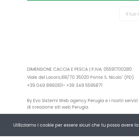
DIMENSIONE CACCIA E PESCA | P.IVA: 05591700280
Viale del Lavoro,68/70 35020 Ponte S. Nicolo' (PD)
+39 049 8960101- +39 349 5595871
By Evo Sistemi Web agency Perugia e i nostri servizi
di creazione siti web Perugia.
Copyright © 2021 DIMENSIONE CACCIA E PESCA
. All 
Utilizziamo i cookie per essere sicuri che tu possa avere la 