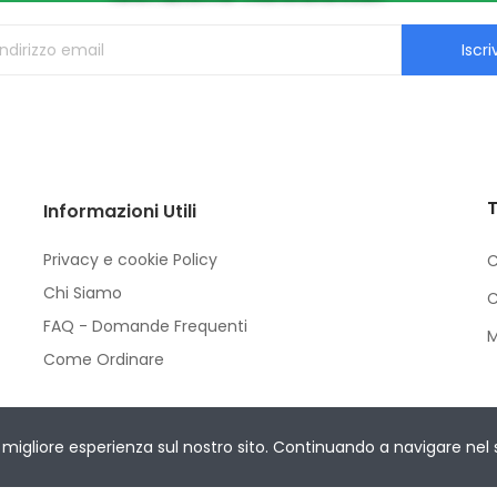
Iscriv
T
Informazioni Utili
Privacy e cookie Policy
C
Chi Siamo
C
FAQ - Domande Frequenti
M
Come Ordinare
Rights Reserved.
migliore esperienza sul nostro sito. Continuando a navigare nel sit