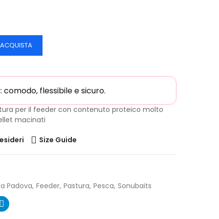
ACQUISTA
comodo, flessibile e sicuro.
ra per il feeder con contenuto proteico molto
ellet macinati
desideri
Size Guide
ia Padova
Feeder
Pastura
Pesca
Sonubaits