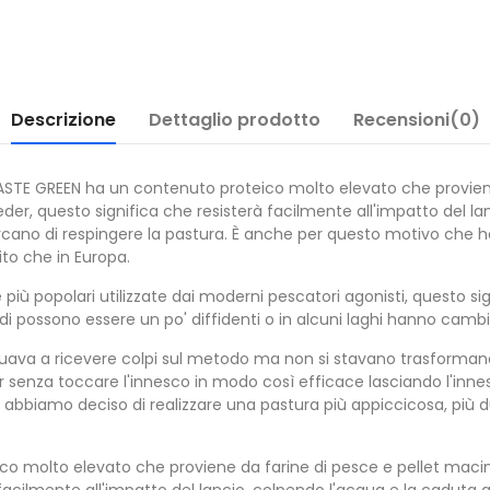
Descrizione
Dettaglio prodotto
Recensioni(0)
ASTE GREEN ha un contenuto proteico molto elevato che proviene
er, questo significa che resisterà facilmente all'impatto del la
 cercano di respingere la pastura. È anche per questo motivo che
to che in Europa.
iù popolari utilizzate dai moderni pescatori agonisti, questo si
di possono essere un po' diffidenti o in alcuni laghi hanno cambia
va a ricevere colpi sul metodo ma non si stavano trasformando 
r senza toccare l'innesco in modo così efficace lasciando l'i
 abbiamo deciso di realizzare una pastura più appiccicosa, più 
o molto elevato che proviene da farine di pesce e pellet macin