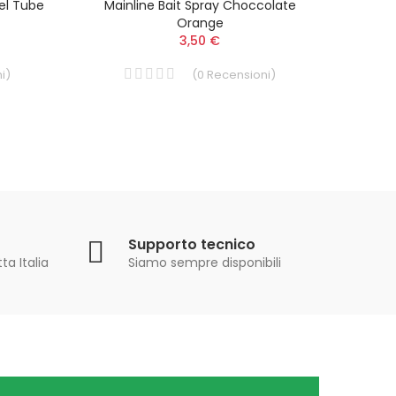
el Tube
Mainline Bait Spray Choccolate
Sonub
Orange
3,50 €
i
)
(
0
Recensioni
)
Supporto tecnico
ta Italia
Siamo sempre disponibili