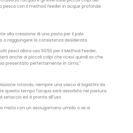
raverso l'acqua e gli eventuali piccoli colpi dei
la pesca con il method feeder in acque profonde
e alla creazione di una pasta per il palo
 a raggiungere la consistenza desiderata.
i pesci allora uso 50:50 per il Method Feeder,
erà anche ai piccoli colpi che ricevi quindi so che
 sia presentato perfettamente in cima."
lazione rotondo, riempire una vasca di bigattini da
nte questo tempo l'acqua sarà assorbita nel pastura.
l setaccio ed è pronta all'uso.
tura mista con un asciugamano umido o se si