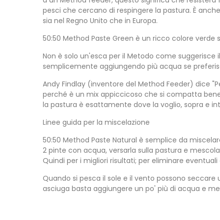
a un Method feeder, questo significa che resisterà f
pesci che cercano di respingere la pastura. È anc
sia nel Regno Unito che in Europa.
50:50 Method Paste Green è un ricco colore verde
Non è solo un'esca per il Metodo come suggerisce il
semplicemente aggiungendo più acqua se preferisci
Andy Findlay (inventore del Method Feeder) dice "P
perché è un mix appiccicoso che si compatta bene, so
la pastura è esattamente dove la voglio, sopra e in
Linee guida per la miscelazione
50:50 Method Paste Natural è semplice da miscelare.
2 pinte con acqua, versarla sulla pastura e mescola
Quindi per i migliori risultati; per eliminare event
Quando si pesca il sole e il vento possono seccare
asciuga basta aggiungere un po' più di acqua e me