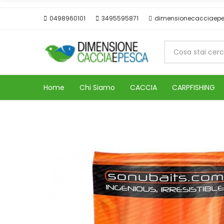
0498960101
3495595871
dimensionecacciaep
Home
Chi Siamo
CACCIA
CARPFISHING