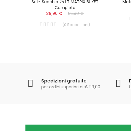
 NET
Set- Secchio 25 LT MATRIX BUKET
Matr
Completo
39,90 €
55,80 €
i
)
(
0
Recensioni
)
Spedizioni gratuite
per ordini superiori ai € 119,00
U