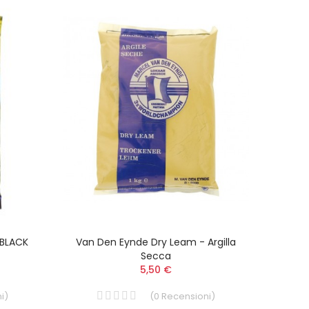
 BLACK
Van Den Eynde Dry Leam - Argilla
Van D
Secca
5,50 €
i
)
(
0
Recensioni
)