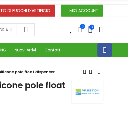
TO DI FUOCHI D'ARTIFICIO
IL MIO ACCOUNT
0
0
0
ORIA
ING
Nuovi Arrivi
Contatti
silicone pole float dispencer
licone pole float