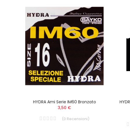
Damp
HYDRA Ami Serie IM60 Bronzato
HYDR
3,50 €
(
0
Recensioni
)
i
)