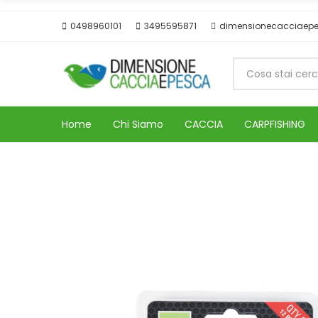
0498960101
3495595871
dimensionecacciaep
Home
Chi Siamo
CACCIA
CARPFISHING