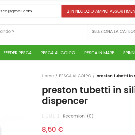
IN NEGOZIO AMPIO ASSORTIMEN
esca@gmail.com
SELEZIONA LA CATEG
FEEDER PESCA
PESCA AL COLPO
PESCA IN MARE
SPINN
Home
PESCA AL COLPO
preston tubetti in 
preston tubetti in si
dispencer
Recensioni (
0
)
8,50 €