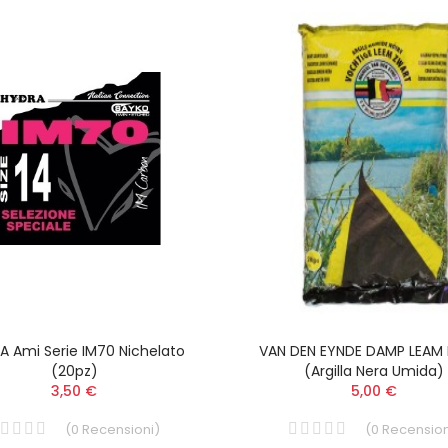
A Ami Serie IM70 Nichelato
VAN DEN EYNDE DAMP LEAM
(20pz)
(argilla Nera Umida)
3,50 €
5,00 €
(
0
Recensioni
)
(
0
Recension