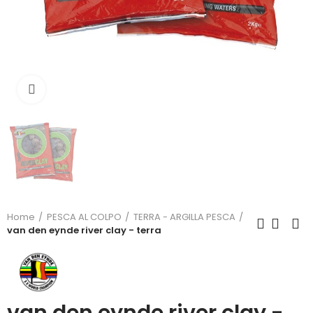
Click to enlarge
Home
PESCA AL COLPO
TERRA - ARGILLA PESCA
van den eynde river clay - terra
van den eynde river clay -