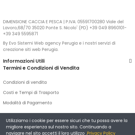
DIMENSIONE CACCIA E PESCA | P.IVA: 05591700280 Viale del
Lavoro,68/70 35020 Ponte S. Nicolo' (PD) +39 049 8960101-
+39 349 5595871
By Evo Sistemi Web agency Perugia e i nostri servizi di
creazione siti web Perugia.
Informazioni Utili
Termini e Condizioni di Vendita
Condizioni di vendita
Costi e Tempi di Trasporto
Modalità di Pagamento
Copyright © 2021 DIMENSIONE CACCIA E PESCA
. All Rights
Utilizziamo i cookie per essere sicuri che tu possa avere la
Reserved.
migliore esperienza sul nostro sito. Continuando a
navigare nel sito accetti il loro utilizzo
.
Privacy Policy