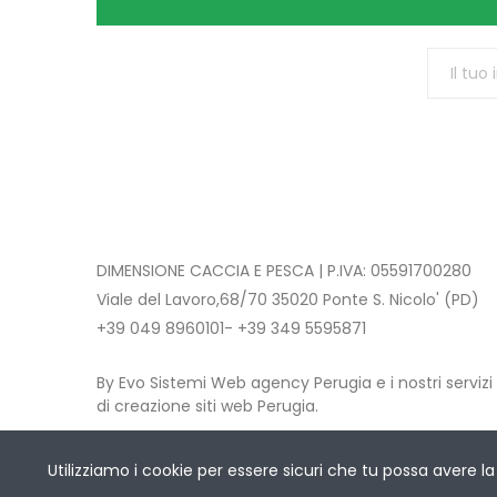
DIMENSIONE CACCIA E PESCA | P.IVA: 05591700280
Viale del Lavoro,68/70 35020 Ponte S. Nicolo' (PD)
+39 049 8960101- +39 349 5595871
By Evo Sistemi Web agency Perugia e i nostri servizi
di creazione siti web Perugia.
Copyright © 2021 DIMENSIONE CACCIA E PESCA
. All 
Utilizziamo i cookie per essere sicuri che tu possa avere la 