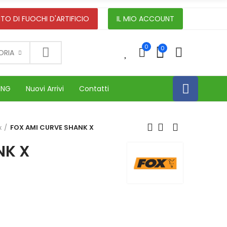
TO DI FUOCHI D'ARTIFICIO
IL MIO ACCOUNT
0
0
0
ORIA
ING
Nuovi Arrivi
Contatti
x
FOX AMI CURVE SHANK X
NK X