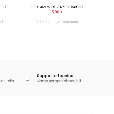
HORT
FOX AMI WIDE GAPE STRAIGHT
FO
5,90 €
i
)
(
0
Recensioni
)
Supporto tecnico
ta Italia
Siamo sempre disponibili