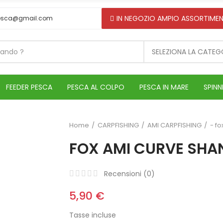
IN NEGOZIO AMPIO ASSORTIMEN
esca@gmail.com
SELEZIONA LA CATEG
FEEDER PESCA
PESCA AL COLPO
PESCA IN MARE
SPINN
Home
CARPFISHING
AMI CARPFISHING
- fo
FOX AMI CURVE SHA
Recensioni (
0
)
5,90 €
Tasse incluse