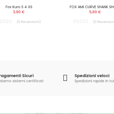
Fox Kuro S 4 XS
FOX AMI CURVE SHANK S
3,90 €
5,60 €
(
0
Recensioni
)
(
0
Recension
Pagamenti Sicuri
Spedizioni veloci
siamo sistemi certificati
Spedizioni rapide in tut