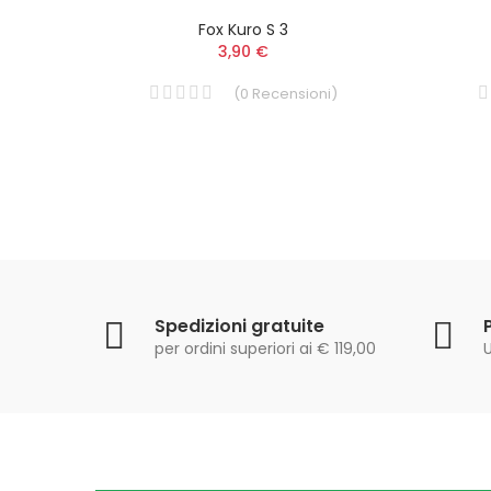
ORT
Fox Kuro S 3
3,90 €
i
)
(
0
Recensioni
)
Spedizioni gratuite
per ordini superiori ai € 119,00
U