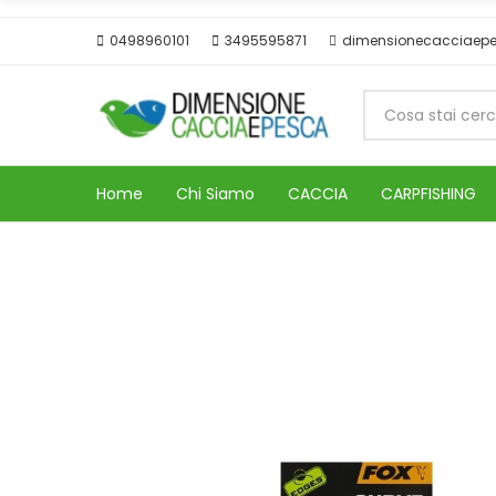
0498960101
3495595871
dimensionecacciaep
Home
Chi Siamo
CACCIA
CARPFISHING