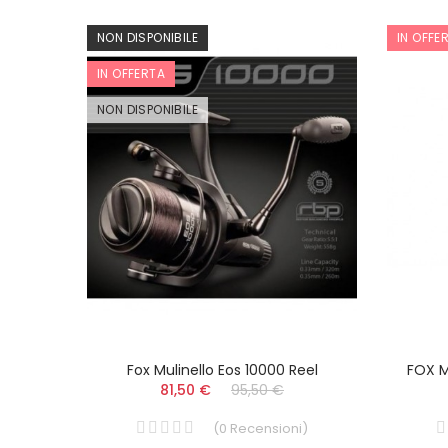
NON DISPONIBILE
IN OFFE
IN OFFERTA
NON DISPONIBILE
L
Fox Mulinello Eos 10000 Reel
FOX M
81,50 €
95,50 €
i
)
(
0
Recensioni
)