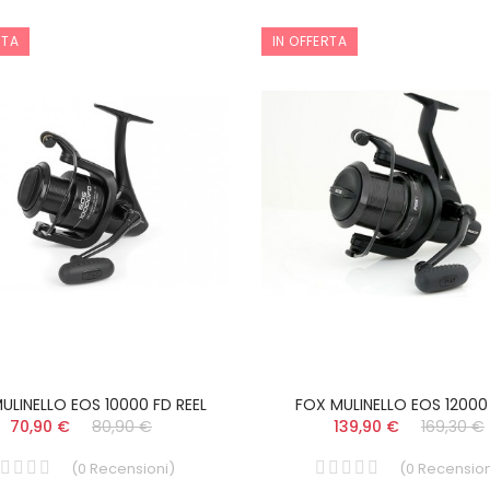
RTA
IN OFFERTA
ULINELLO EOS 10000 FD REEL
FOX MULINELLO EOS 12000
70,90 €
80,90 €
139,90 €
169,30 €
(
0
Recensioni
)
(
0
Recension