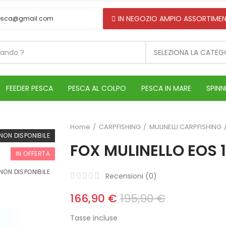
IN NEGOZIO AMPIO ASSORTIMEN
esca@gmail.com
SELEZIONA LA CATEG
FEEDER PESCA
PESCA AL COLPO
PESCA IN MARE
SPINN
Home
CARPFISHING
MULINELLI CARPFISHING
NON DISPONIBILE
FOX MULINELLO EOS 1
IN OFFERTA
NON DISPONIBILE
Recensioni (
0
)
166,90 €
195,90 €
Tasse incluse