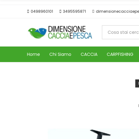
0498960101
3495595871
dimensionecacciaep
Home
Chi Siamo
CACCIA
CARPFISHING