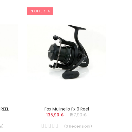
IN OFFERTA
IN OFF
 REEL
Fox Mulinello Fx 9 Reel
135,90 €
157,90 €
i
)
(
0
Recensioni
)