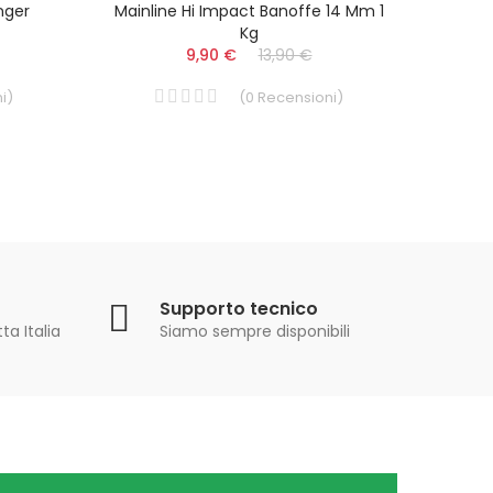
nger
Mainline Hi Impact Banoffe 14 Mm 1
FOX C
Kg
9,90 €
13,90 €
i
)
(
0
Recensioni
)
Supporto tecnico
ta Italia
Siamo sempre disponibili