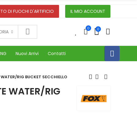
TO DI FUOCHI D'ARTIFICIO
IL MIO ACCOUNT
0
0
0
ORIA
ING
Nuovi Arrivi
Contatti
 WATER/RIG BUCKET SECCHIELLO
E WATER/RIG