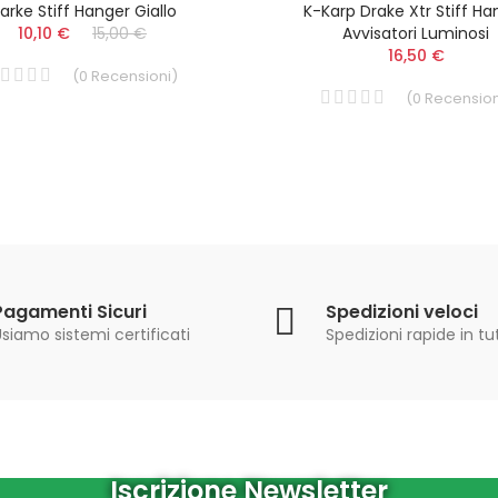
arke Stiff Hanger Giallo
K-Karp Drake Xtr Stiff Ha
10,10 €
15,00 €
Avvisatori Luminosi
16,50 €
(
0
Recensioni
)
(
0
Recension
Pagamenti Sicuri
Spedizioni veloci
siamo sistemi certificati
Spedizioni rapide in tut
Iscrizione Newsletter