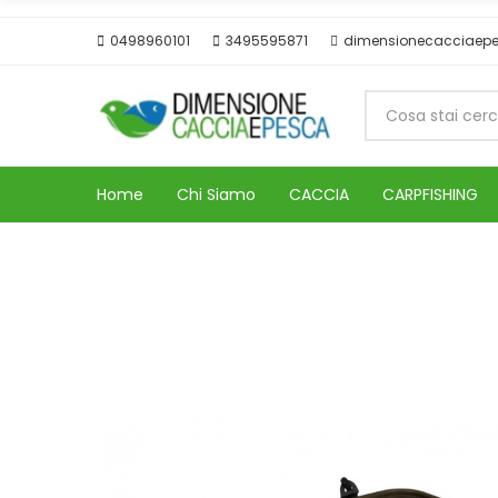
0498960101
3495595871
dimensionecacciaep
Home
Chi Siamo
CACCIA
CARPFISHING