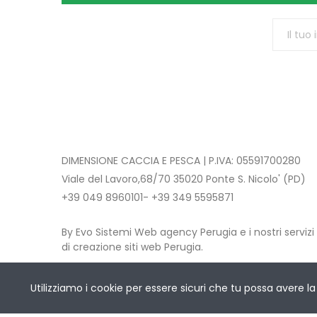
DIMENSIONE CACCIA E PESCA | P.IVA: 05591700280
Viale del Lavoro,68/70 35020 Ponte S. Nicolo' (PD)
+39 049 8960101- +39 349 5595871
By Evo Sistemi Web agency Perugia e i nostri servizi
di creazione siti web Perugia.
Copyright © 2021 DIMENSIONE CACCIA E PESCA
. All 
Utilizziamo i cookie per essere sicuri che tu possa avere la 