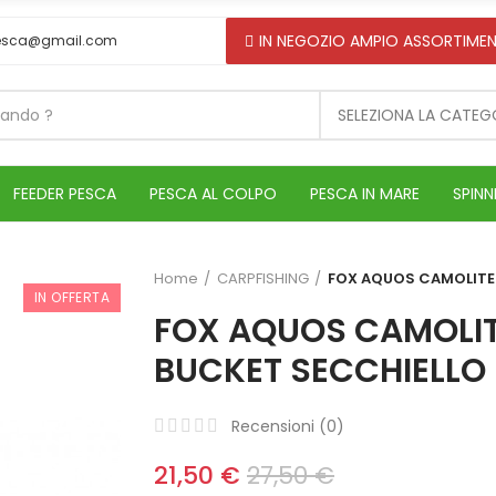
IN NEGOZIO AMPIO ASSORTIMEN
esca@gmail.com
SELEZIONA LA CATEG
FEEDER PESCA
PESCA AL COLPO
PESCA IN MARE
SPINN
Home
CARPFISHING
FOX AQUOS CAMOLITE
IN OFFERTA
FOX AQUOS CAMOLIT
BUCKET SECCHIELLO
Recensioni (
0
)
21,50 €
27,50 €