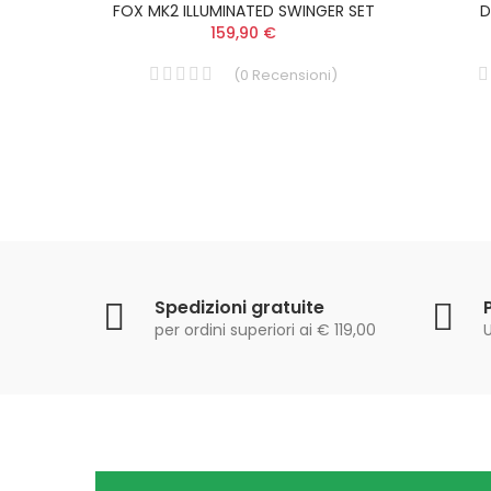
Pot
FOX MK2 ILLUMINATED SWINGER SET
D
159,90 €
i
)
(
0
Recensioni
)
Spedizioni gratuite
per ordini superiori ai € 119,00
U