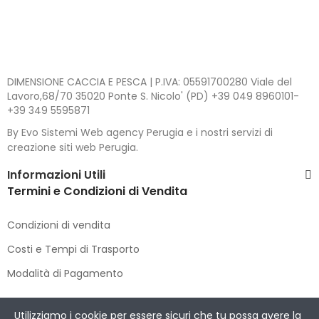
DIMENSIONE CACCIA E PESCA | P.IVA: 05591700280 Viale del
Lavoro,68/70 35020 Ponte S. Nicolo' (PD) +39 049 8960101-
+39 349 5595871
By Evo Sistemi Web agency Perugia e i nostri servizi di
creazione siti web Perugia.
Informazioni Utili
Termini e Condizioni di Vendita
Condizioni di vendita
Costi e Tempi di Trasporto
Modalità di Pagamento
Copyright © 2021 DIMENSIONE CACCIA E PESCA
. All Rights
Utilizziamo i cookie per essere sicuri che tu possa avere la