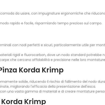
re comoda da usare, con impugnature ergonomiche che riducono 
 modo rapido e facile, risparmiando tempo prezioso sul campo.
terminali con nodi perfetti e sicuri, particolarmente utile per mon
materiali rigidi e fluorocarbon, dove un nodo standard potrebbe n
i carpe che cercano affidabilità e precisione nelle loro montature
 Pinza Korda Krimp
emamente solide, riducendo il rischio di fallimento del nodo duran
inate, migliorando l'efficacia della presentazione dell'esca.
 con una vasta gamma di materiali e di creare montature personal
a Korda Krimp