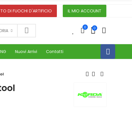
TO DI FUOCHI D'ARTIFICIO
IL MIO ACCOUNT
0
0
0
ORIA
ING
Nuovi Arrivi
Contatti
ol
tool