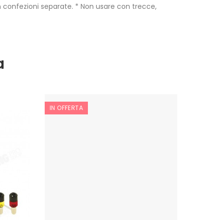
in confezioni separate. * Non usare con trecce,
a
IN OFFERTA
IN OFF