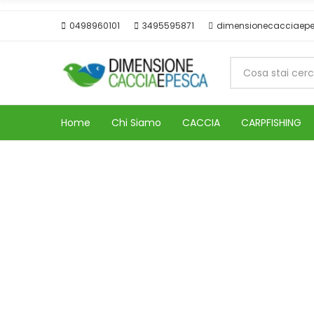
0498960101
3495595871
dimensionecacciaep
Home
Chi Siamo
CACCIA
CARPFISHING