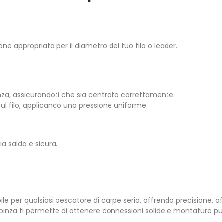
ne appropriata per il diametro del tuo filo o leader.
inza, assicurandoti che sia centrato correttamente.
sul filo, applicando una pressione uniforme.
ia salda e sicura.
 per qualsiasi pescatore di carpe serio, offrendo precisione, aff
nza ti permette di ottenere connessioni solide e montature puli