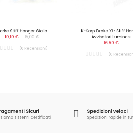
arke Stiff Hanger Giallo
K-Karp Drake Xtr Stiff Ha
10,10 €
15,00 €
Avvisatori Luminosi
16,50 €
(
0
Recensioni
)
(
0
Recension
Pagamenti Sicuri
Spedizioni veloci
siamo sistemi certificati
Spedizioni rapide in tut