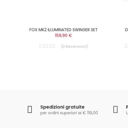
Pot
FOX MK2 ILLUMINATED SWINGER SET
D
159,90 €
i
)
(
0
Recensioni
)
Spedizioni gratuite
per ordini superiori ai € 119,00
U