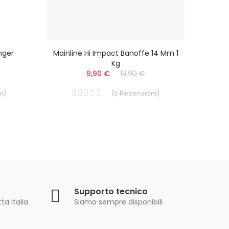
nger
Mainline Hi Impact Banoffe 14 Mm 1
FOX C
Kg
9,90 €
13,90 €
i
)
(
0
Recensioni
)
Supporto tecnico
ta Italia
Siamo sempre disponibili