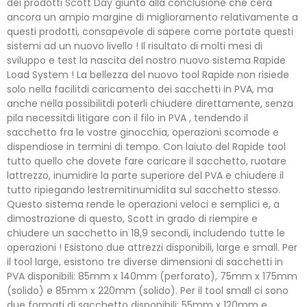
dei prodotti Scott Day giunto alla conclusione che cera
ancora un ampio margine di miglioramento relativamente a
questi prodotti, consapevole di sapere come portate questi
sistemi ad un nuovo livello ! Il risultato di molti mesi di
sviluppo e test la nascita del nostro nuovo sistema Rapide
Load System ! La bellezza del nuovo tool Rapide non risiede
solo nella facilitdi caricamento dei sacchetti in PVA, ma
anche nella possibilitdi poterli chiudere direttamente, senza
pila necessitdi litigare con il filo in PVA , tendendo il
sacchetto fra le vostre ginocchia, operazioni scomode e
dispendiose in termini di tempo. Con laiuto del Rapide tool
tutto quello che dovete fare caricare il sacchetto, ruotare
lattrezzo, inumidire la parte superiore del PVA e chiudere il
tutto ripiegando lestremitinumidita sul sacchetto stesso.
Questo sistema rende le operazioni veloci e semplici e, a
dimostrazione di questo, Scott in grado di riempire e
chiudere un sacchetto in 18,9 secondi, includendo tutte le
operazioni ! Esistono due attrezzi disponibili, large e small. Per
il tool large, esistono tre diverse dimensioni di sacchetti in
PVA disponibili: 85mm x 140mm (perforato), 75mm x 175mm
(solido) e 85mm x 220mm (solido). Per il tool small ci sono
due formati di sacchetto disponibili: 55mm x 120mm e