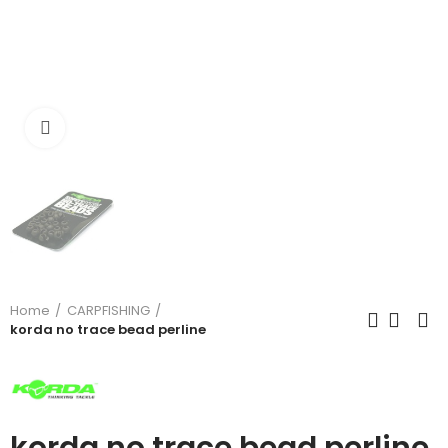
Click to enlarge
Home
CARPFISHING
korda no trace bead perline
korda no trace bead perline