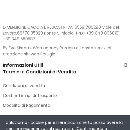
DIMENSIONE CACCIA E PESCA | P.IVA: 05591700280 Viale del
Lavoro,68/70 35020 Ponte S. Nicolo' (PD) +39 049 8960101-
+39 349 5595871
By Evo Sistemi Web agency Perugia e i nostri servizi di
creazione siti web Perugia.
Informazioni Utili
Termini e Condizioni di Vendita
Condizioni di vendita
Costi e Tempi di Trasporto
Modalità di Pagamento
Copyright © 2021 DIMENSIONE CACCIA E PESCA
. All Rights
Utilizziamo i cookie per essere sicuri che tu possa avere la
Reserved.
migliore esperienza sul nostro sito. Continuando a