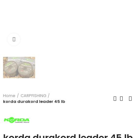
Click to enlarge
Home
CARPFISHING
korda durakord leader 45 lb
korda durakord leader 45 lb