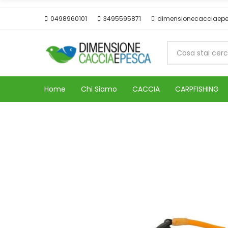
0498960101
3495595871
dimensionecacciaep
Home
Chi Siamo
CACCIA
CARPFISHING