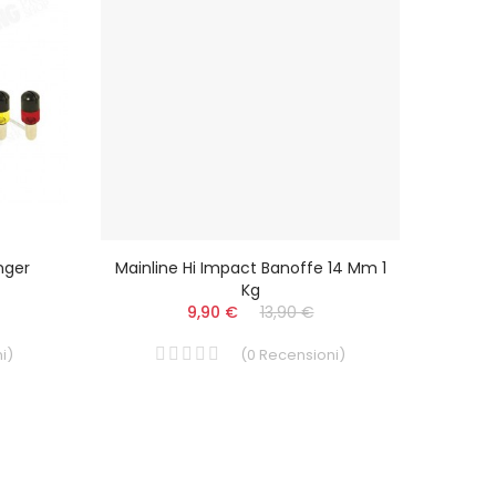
nger
Mainline Hi Impact Banoffe 14 Mm 1
FOX C
Kg
9,90 €
13,90 €
i
)
(
0
Recensioni
)