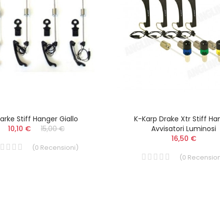
arke Stiff Hanger Giallo
K-Karp Drake Xtr Stiff Ha
10,10 €
15,00 €
Avvisatori Luminosi
16,50 €
(
0
Recensioni
)
(
0
Recension