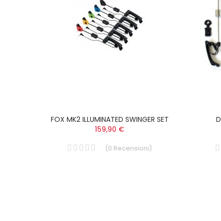
Pot
FOX MK2 ILLUMINATED SWINGER SET
D
159,90 €
i
)
(
0
Recensioni
)