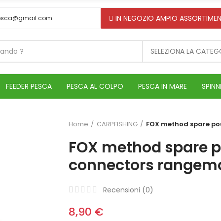
IN NEGOZIO AMPIO ASSORTIMEN
esca@gmail.com
SELEZIONA LA CATEG
FEEDER PESCA
PESCA AL COLPO
PESCA IN MARE
SPINN
Home
CARPFISHING
FOX method spare po
FOX method spare p
connectors rangem
Recensioni (
0
)
8,90 €