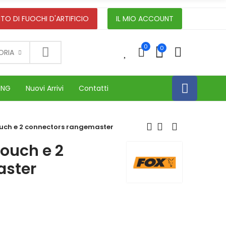
TO DI FUOCHI D'ARTIFICIO
IL MIO ACCOUNT
0
0
0
ORIA
ING
Nuovi Arrivi
Contatti
uch e 2 connectors rangemaster
ouch e 2
aster