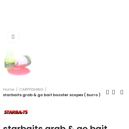
Click to enlarge
Home
CARPFISHING
starbaits grab & go bait booster scopex ( burro )
starbaits grab & go bait