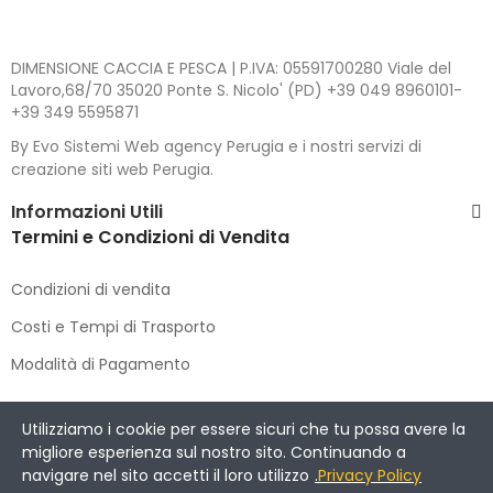
DIMENSIONE CACCIA E PESCA | P.IVA: 05591700280 Viale del
Lavoro,68/70 35020 Ponte S. Nicolo' (PD) +39 049 8960101-
+39 349 5595871
By Evo Sistemi Web agency Perugia e i nostri servizi di
creazione siti web Perugia.
Informazioni Utili
Termini e Condizioni di Vendita
Condizioni di vendita
Costi e Tempi di Trasporto
Modalità di Pagamento
Copyright © 2021 DIMENSIONE CACCIA E PESCA
. All Rights
Utilizziamo i cookie per essere sicuri che tu possa avere la
Reserved.
migliore esperienza sul nostro sito. Continuando a
navigare nel sito accetti il loro utilizzo
.
Privacy Policy