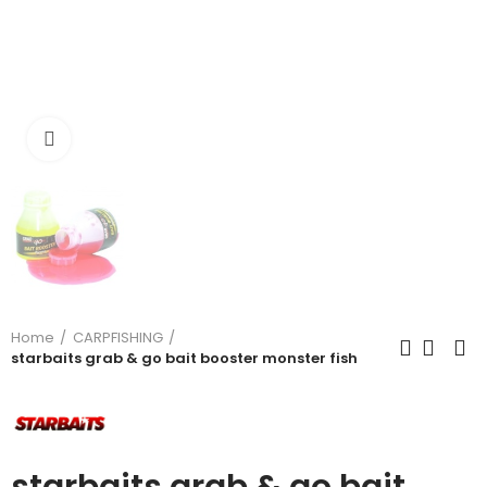
Click to enlarge
Home
CARPFISHING
starbaits grab & go bait booster monster fish
starbaits grab & go bait