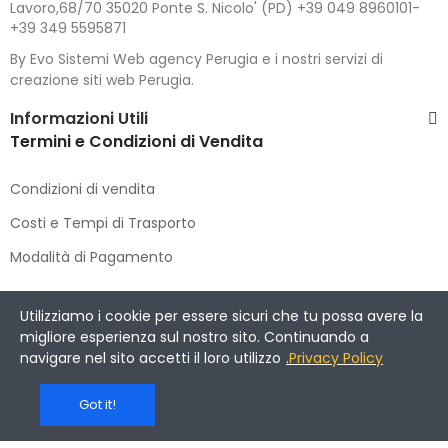
Lavoro,68/70 35020 Ponte S. Nicolo' (PD) +39 049 8960101-
+39 349 5595871
By Evo Sistemi Web agency Perugia e i nostri servizi di
creazione siti web Perugia.
Informazioni Utili
Termini e Condizioni di Vendita
Condizioni di vendita
Costi e Tempi di Trasporto
Modalità di Pagamento
Copyright © 2021 DIMENSIONE CACCIA E PESCA
. All Rights
Utilizziamo i cookie per essere sicuri che tu possa avere la
Reserved.
migliore esperienza sul nostro sito. Continuando a
navigare nel sito accetti il loro utilizzo
.
Privacy Policy
Got it!