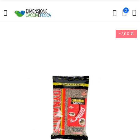
0
-2,00 €