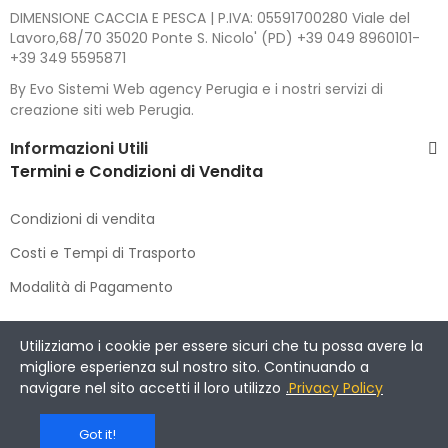
DIMENSIONE CACCIA E PESCA | P.IVA: 05591700280 Viale del
Lavoro,68/70 35020 Ponte S. Nicolo' (PD) +39 049 8960101-
+39 349 5595871
By Evo Sistemi Web agency Perugia e i nostri servizi di
creazione siti web Perugia.
Informazioni Utili
Termini e Condizioni di Vendita
Condizioni di vendita
Costi e Tempi di Trasporto
Modalità di Pagamento
Copyright © 2021 DIMENSIONE CACCIA E PESCA
. All Rights
Utilizziamo i cookie per essere sicuri che tu possa avere la
Reserved.
migliore esperienza sul nostro sito. Continuando a
navigare nel sito accetti il loro utilizzo
.
Privacy Policy
Got it!