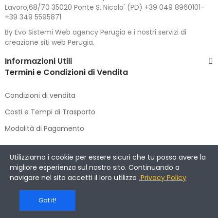
Lavoro,68/70 35020 Ponte S. Nicolo' (PD) +39 049 8960101-
+39 349 5595871
By Evo Sistemi Web agency Perugia e i nostri servizi di
creazione siti web Perugia.
Informazioni Utili
Termini e Condizioni di Vendita
Condizioni di vendita
Costi e Tempi di Trasporto
Modalità di Pagamento
Copyright © 2021 DIMENSIONE CACCIA E PESCA
. All Rights
Utilizziamo i cookie per essere sicuri che tu possa avere la
Reserved.
migliore esperienza sul nostro sito. Continuando a
navigare nel sito accetti il loro utilizzo
.
Privacy Policy
Got it!