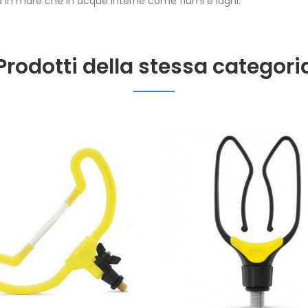
esca in mare che in acque interne come fiumi e laghi.
Prodotti della stessa categori