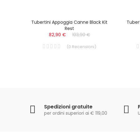
sti
Tubertini Appoggia Canne Black Kit
Tuber
Rest
82,90 €
103,90 €
i
)
(
0
Recensioni
)
Spedizioni gratuite
per ordini superiori ai € 119,00
U