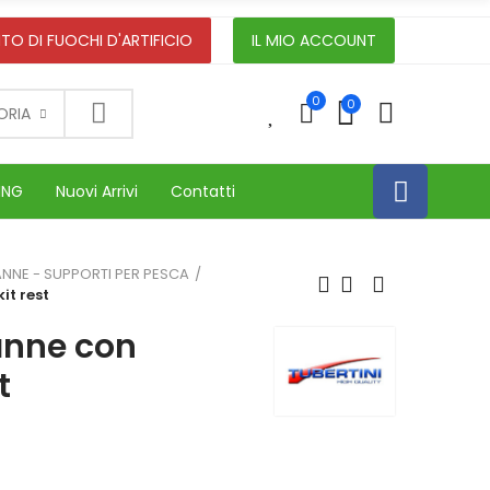
TO DI FUOCHI D'ARTIFICIO
IL MIO ACCOUNT
0
0
0
ORIA
ING
Nuovi Arrivi
Contatti
ANNE - SUPPORTI PER PESCA
it rest
anne con
t