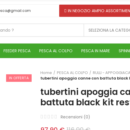
IN NEGOZIO AMPIO ASSORTIMEN
esca@gmail.com
SELEZIONA LA CATEG
FEEDER PESCA
PESCA AL COLPO
PESCA IN MARE
SPINN
Home
PESCA AL COLPO
RULLI - APPOGGIAC
IN OFFERTA
tubertini apoggia canne con battuta black k
tubertini apoggia c
battuta black kit res
Recensioni (
0
)
97,90 €
116,90 €