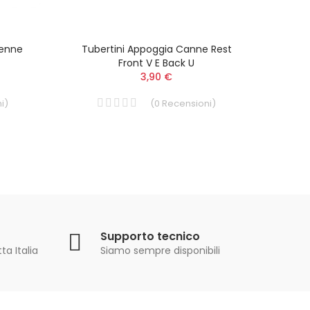
ienne
Tubertini Appoggia Canne Rest
Tu
Front V E Back U
3,90 €
i
)
(
0
Recensioni
)
Supporto tecnico
ta Italia
Siamo sempre disponibili