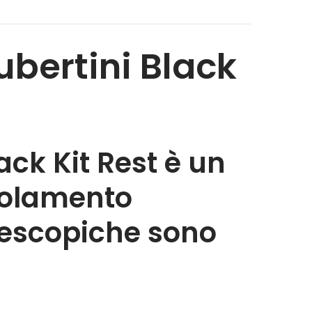
bertini Black
ck Kit Rest è un
ivolamento
lescopiche sono