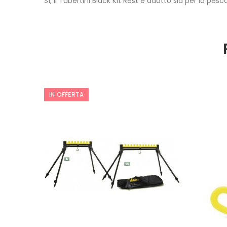
Sì, il Tubertini Black Kit Rest è adatto sia per la p
IN OFFERTA