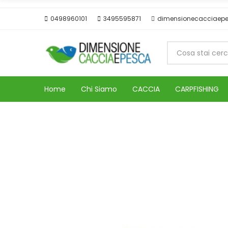
0498960101
3495595871
dimensionecacciaep
Home
Chi Siamo
CACCIA
CARPFISHING