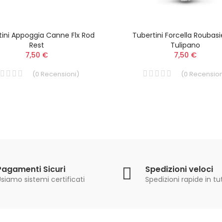
tini Appoggia Canne Flx Rod
Tubertini Forcella Roubas
Rest
Tulipano
7,50 €
7,50 €
(
0
Recensioni
)
(
0
Recension
Pagamenti Sicuri
Spedizioni veloci
siamo sistemi certificati
Spedizioni rapide in tut