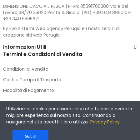
DIMENSIONE CACCIA E PESCA | P.IVA: 05591700280 Viale del
Lavoro,68/70 35020 Ponte S. Nicolo' (PD) +39 049 8960101-
+39 349 5595871
By Evo Sistemi Web agency Perugia e i nostri servizi di
creazione siti web Perugia.
Informazioni Utili
Termini e Condizioni di Vendita
Condizioni di vendita
Costi e Tempi di Trasporto
Modalità di Pagamento
Copyright © 2021 DIMENSIONE CACCIA E PESCA
. All Rights
Utilizziamo i cookie per essere sicuri che tu possa avere la
Reserved.
migliore esperienza sul nostro sito. Continuando a
navigare nel sito accetti il loro utilizzo
.
Privacy Policy
Got it!