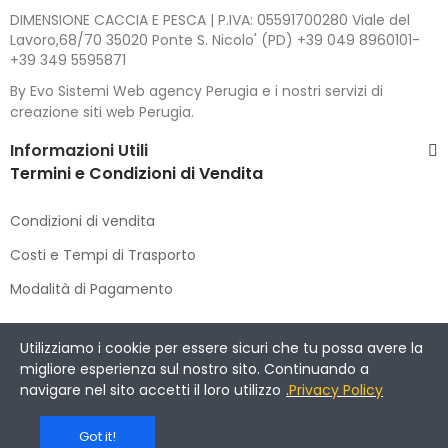
DIMENSIONE CACCIA E PESCA | P.IVA: 05591700280 Viale del
Lavoro,68/70 35020 Ponte S. Nicolo' (PD) +39 049 8960101-
+39 349 5595871
By Evo Sistemi Web agency Perugia e i nostri servizi di
creazione siti web Perugia.
Informazioni Utili
Termini e Condizioni di Vendita
Condizioni di vendita
Costi e Tempi di Trasporto
Modalità di Pagamento
Copyright © 2021 DIMENSIONE CACCIA E PESCA
. All Rights
Utilizziamo i cookie per essere sicuri che tu possa avere la
Reserved.
migliore esperienza sul nostro sito. Continuando a
navigare nel sito accetti il loro utilizzo
.
Privacy Policy
Got it!