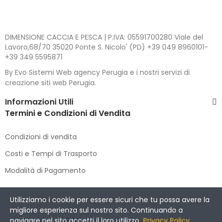
DIMENSIONE CACCIA E PESCA | P.IVA: 05591700280 Viale del
Lavoro,68/70 35020 Ponte S. Nicolo' (PD) +39 049 8960101-
+39 349 5595871
By Evo Sistemi Web agency Perugia e i nostri servizi di
creazione siti web Perugia.
Informazioni Utili
Termini e Condizioni di Vendita
Condizioni di vendita
Costi e Tempi di Trasporto
Modalità di Pagamento
Copyright © 2021 DIMENSIONE CACCIA E PESCA
. All Rights
Utilizziamo i cookie per essere sicuri che tu possa avere la
Reserved.
migliore esperienza sul nostro sito. Continuando a
navigare nel sito accetti il loro utilizzo
.
Privacy Policy