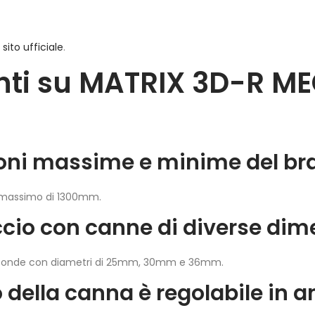
l
sito ufficiale
.
ti su MATRIX 3D-R M
sioni massime e minime del b
n massimo di 1300mm.
raccio con canne di diverse di
e rotonde con diametri di 25mm, 30mm e 36mm.
io della canna è regolabile in 