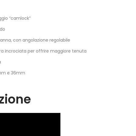
ggio “camlock”
ido
 canna, con angolazione regolabile
ura incrociata per offrire maggiore tenuta
a
30mm e 36mm
zione