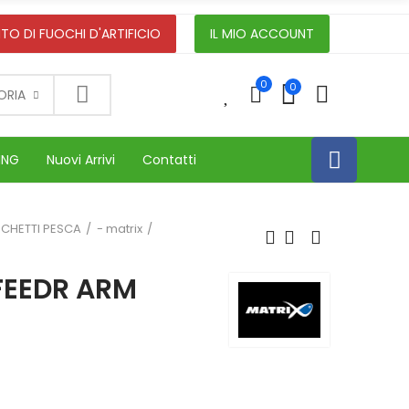
TO DI FUOCHI D'ARTIFICIO
IL MIO ACCOUNT
0
0
0
ORIA
ING
Nuovi Arrivi
Contatti
CHETTI PESCA
- matrix
FEEDR ARM