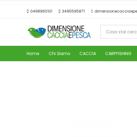
0498960101
3495595871
dimensionecacciaep
Home
Chi Siamo
CACCIA
CARPFISHING