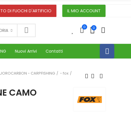
TO DI FUOCHI D'ARTIFICIO
IL MIO ACCOUNT
0
0
0
ORIA
ING
Nuovi Arrivi
Contatti
FLUOROCARBON - CARPFISHING
- fox
INE CAMO