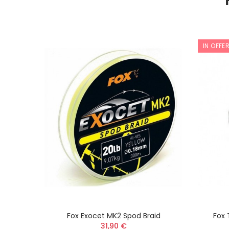
IN OFFE
LUO
Fox Exocet MK2 Spod Braid
Fox
31,90 €