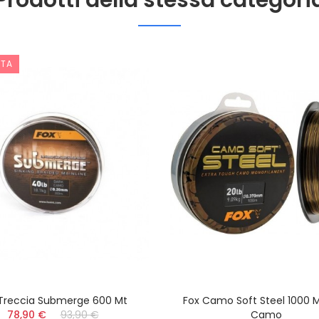
Prodotti della stessa categori
RTA
 Treccia Submerge 600 Mt
Fox Camo Soft Steel 1000 M
78,90 €
93,90 €
Camo