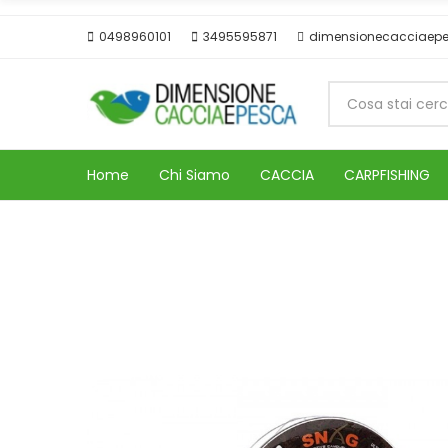
0498960101
3495595871
dimensionecacciaep
Home
Chi Siamo
CACCIA
CARPFISHING