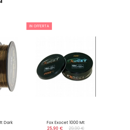
a
IN OFFERTA
IN OFF
t Dark
Fox Exocet 1000 Mt
FO
25,90 €
29,90 €