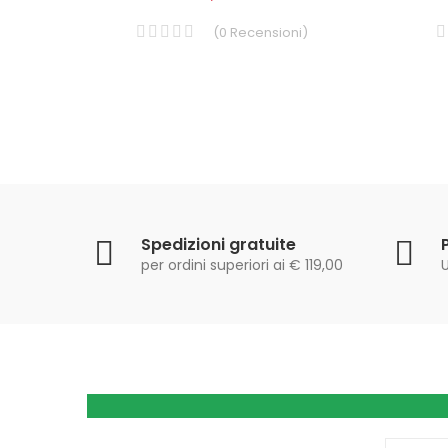
(
0
Recensioni
)
i
)
Spedizioni gratuite
per ordini superiori ai € 119,00
U