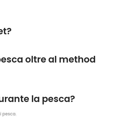
et?
 pesca oltre al method
durante la pesca?
di pesca.