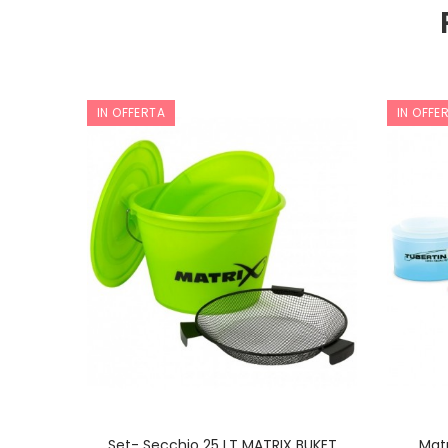
IN OFFERTA
IN OFFE
 NET
Set- Secchio 25 LT MATRIX BUKET
Matr