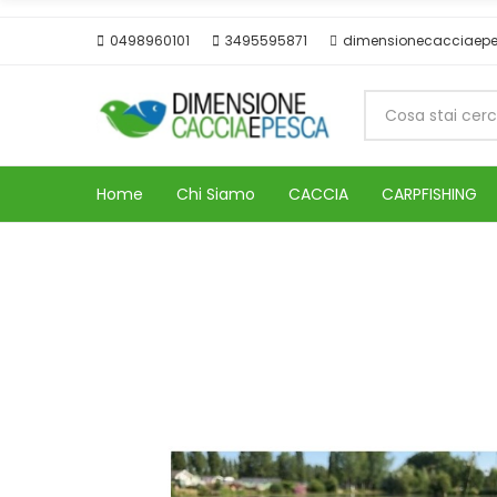
0498960101
3495595871
dimensionecacciaep
Home
Chi Siamo
CACCIA
CARPFISHING