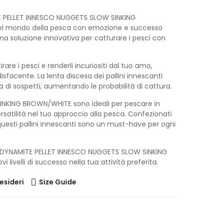
MITE PELLET INNESCO NUGGETS SLOW SINKING
nel mondo della pesca con emozione e successo
una soluzione innovativa per catturare i pesci con
rare i pesci e renderli incuriositi dal tuo amo,
acente. La lenta discesa dei pallini innescanti
 di sospetti, aumentando le probabilità di cattura.
NKING BROWN/WHITE sono ideali per pescare in
 versatilità nel tuo approccio alla pesca. Confezionati
questi pallini innescanti sono un must-have per ogni
n i DYNAMITE PELLET INNESCO NUGGETS SLOW SINKING
ivelli di successo nella tua attività preferita.
desideri
Size Guide