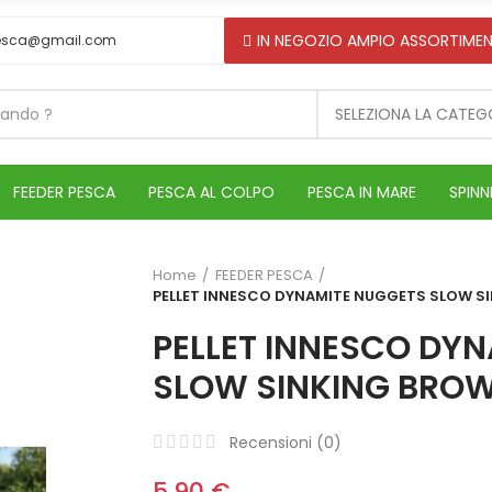
IN NEGOZIO AMPIO ASSORTIMEN
esca@gmail.com
SELEZIONA LA CATEG
FEEDER PESCA
PESCA AL COLPO
PESCA IN MARE
SPINN
Home
FEEDER PESCA
PELLET INNESCO DYNAMITE NUGGETS SLOW S
PELLET INNESCO DY
SLOW SINKING BRO
Recensioni (
0
)
5,90 €