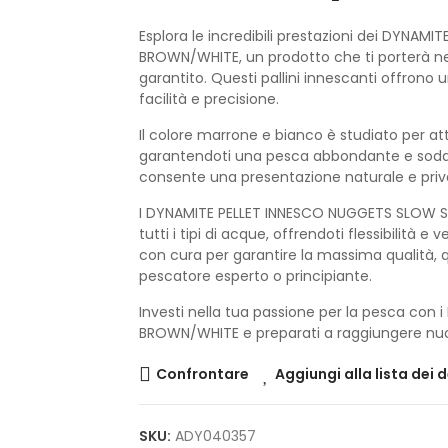
Esplora le incredibili prestazioni dei DYNA
BROWN/WHITE, un prodotto che ti porterà 
garantito. Questi pallini innescanti offrono 
facilità e precisione.
Il colore marrone e bianco è studiato per atti
garantendoti una pesca abbondante e soddisf
consente una presentazione naturale e priva
I DYNAMITE PELLET INNESCO NUGGETS SLOW SI
tutti i tipi di acque, offrendoti flessibilità e
con cura per garantire la massima qualità, 
pescatore esperto o principiante.
Investi nella tua passione per la pesca co
BROWN/WHITE e preparati a raggiungere nuovi l
Confrontare
Aggiungi alla lista dei 
SKU:
ADY040357