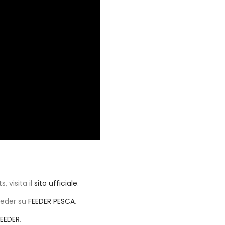
, visita il
sito ufficiale
.
eeder su
FEEDER PESCA
.
FEEDER
.