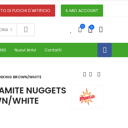
TO DI FUOCHI D'ARTIFICIO
IL MIO ACCOUNT
0
0
0
ORIA
ING
Nuovi Arrivi
Contatti
INKING BROWN/WHITE
NAMITE NUGGETS
WN/WHITE