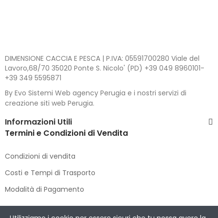
DIMENSIONE CACCIA E PESCA | P.IVA: 05591700280 Viale del
Lavoro,68/70 35020 Ponte S. Nicolo' (PD) +39 049 8960101-
+39 349 5595871
By Evo Sistemi Web agency Perugia e i nostri servizi di
creazione siti web Perugia.
Informazioni Utili
Termini e Condizioni di Vendita
Condizioni di vendita
Costi e Tempi di Trasporto
Modalità di Pagamento
Copyright © 2021 DIMENSIONE CACCIA E PESCA
. All Rights