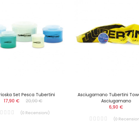
ioska Set Pesca Tubertini
Asciugamano Tubertini Tow
17,90 €
20,90 €
Asciugamano
6,90 €
(
0
Recensioni
)
(
0
Recension