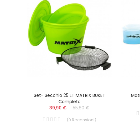
 NET
Set- Secchio 25 LT MATRIX BUKET
Matr
Completo
39,90 €
55,80 €
i
)
(
0
Recensioni
)