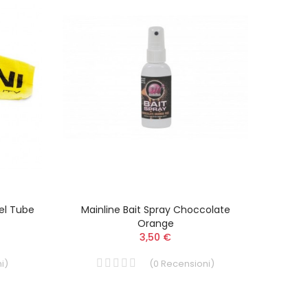
el Tube
Mainline Bait Spray Choccolate
Sonub
Orange
3,50 €
i
)
(
0
Recensioni
)