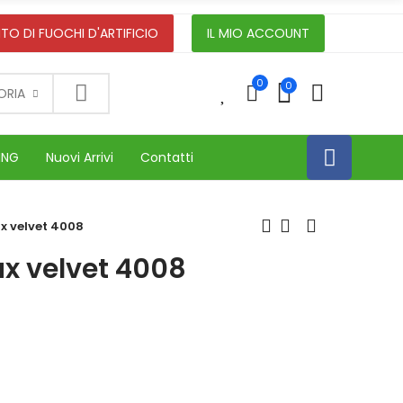
TO DI FUOCHI D'ARTIFICIO
IL MIO ACCOUNT
0
0
0
ORIA
ING
Nuovi Arrivi
Contatti
ux velvet 4008
ux velvet 4008