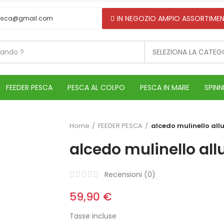
IN NEGOZIO AMPIO ASSORTIMEN
esca@gmail.com
SELEZIONA LA CATEG
FEEDER PESCA
PESCA AL COLPO
PESCA IN MARE
SPINN
Home
FEEDER PESCA
alcedo mulinello all
alcedo mulinello all
Recensioni (
0
)
59,90 €
Tasse incluse