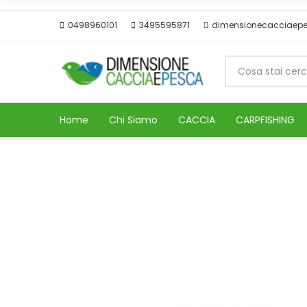
0498960101
3495595871
dimensionecacciaep
Home
Chi Siamo
CACCIA
CARPFISHING