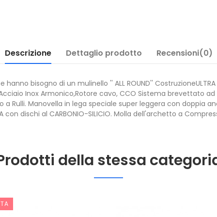
Descrizione
Dettaglio prodotto
Recensioni(0)
che hanno bisogno di un mulinello '' ALL ROUND'' CostruzioneULTRA
n Acciaio Inox Armonico,Rotore cavo, CCO Sistema brevettato ad
o a Rulli. Manovella in lega speciale super leggera con doppia
CA con dischi al CARBONIO-SILICIO. Molla dell'archetto a Compress
Prodotti della stessa categori
RTA