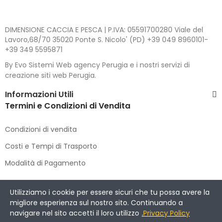
DIMENSIONE CACCIA E PESCA | P.IVA: 05591700280 Viale del
Lavoro,68/70 35020 Ponte S. Nicolo' (PD) +39 049 8960101-
+39 349 5595871
By Evo Sistemi Web agency Perugia e i nostri servizi di
creazione siti web Perugia.
Informazioni Utili
Termini e Condizioni di Vendita
Condizioni di vendita
Costi e Tempi di Trasporto
Modalità di Pagamento
Copyright © 2021 DIMENSIONE CACCIA E PESCA
. All Rights
Utilizziamo i cookie per essere sicuri che tu possa avere la
Reserved.
migliore esperienza sul nostro sito. Continuando a
navigare nel sito accetti il loro utilizzo
.
Privacy Policy