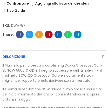
Confrontare
Aggiungi alla lista dei desideri
Size Guide
SKU:
DWA757
DESCRIZIONE
Il Mulinello per la pesca a carpfishing Daiwa Crosscast Carp
35 SCW 5000 C QD è il degno successore dell' Emblem-X, il
mulinello SCW QD Crosscast Carp è sicuramente tra i
migliori per rapporto prestazioni-prezzo sul mercato.
Il sisema di oscillazione SCW riduce al minimo la fuoriuscita
del filo al momento del lancio , consentendoci di ricoprire
distanze maggiori .
Funzionamento ultrafluido e potenza di recupero, ne fanno