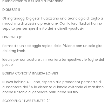
bilanciamento e fluidità di rotazione.
DIGIGEAR II
Gli ingranaggi Digigear II utilizzano una tecnologia di taglio a
macchina di altissima precisione. Con la loro fluidità hanno
sepolto per sempre il mito dei mulinelli «pastosi».
FRIZIONE QD
Permette un settaggio rapido della frizione con un solo giro
del drag knob.
Ideale per contrastare , in maniera tempestiva , le fughe del
pesce.
BOBINA CONICITÀ INVERSA LC-ABS
Nuova bobina ABS che, rispetto alle precedent permette di
aumentare del 5% la distanza di lancio evitando al massimo
anche il rischio di generare parrucche sul filo.
SCORRIFILO “TWISTBUSTER 2”