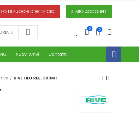
TO DI FUOCHI D'ARTIFICIO
IL MIO ACCOUNT
0
0
0
ORIA
ING
Nuovi Arrivi
Contatti
 rive
RIVE FILO REEL 300MT
T