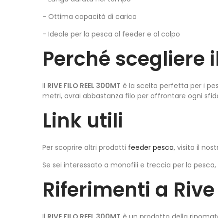
- Ottima capacità di carico
- Ideale per la pesca al feeder e al colpo
Perché scegliere i
Il
RIVE FILO REEL 300MT
è la scelta perfetta per i pe
metri, avrai abbastanza filo per affrontare ogni sfid
Link utili
Per scoprire altri prodotti
feeder pesca
, visita il nost
Se sei interessato a monofili e treccia per la pesca
Riferimenti a Rive
Il
RIVE FILO REEL 300MT
è un prodotto della rinomata