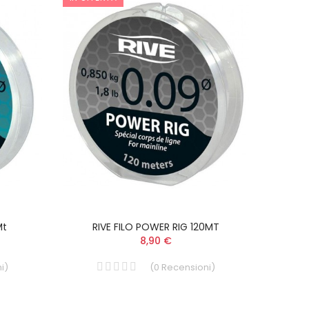
Mt
RIVE FILO POWER RIG 120MT
8,90 €
i
)
(
0
Recensioni
)