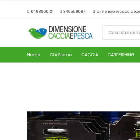
0498960101
3495595871
dimensionecacciaep
Home
Chi Siamo
CACCIA
CARPFISHING