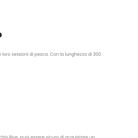
?
e loro sessioni di pesca. Con la lunghezza di 300
hio Rive, puoi essere sicuro di acquistare un