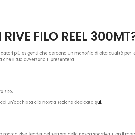
l RIVE FILO REEL 300MT
scatori più esigenti che cercano un monofilo di alta qualità per l
a che il tuo avversario ti presenterà.
ro sito.
, dai un'occhiata alla nostra sezione dedicata
qui
.
 marca Rive, leader nel settore della pesca sportiva. Con il marc