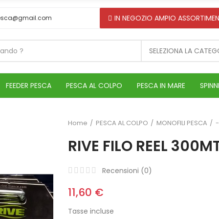
IN NEGOZIO AMPIO ASSORTIMEN
esca@gmail.com
SELEZIONA LA CATEG
FEEDER PESCA
PESCA AL COLPO
PESCA IN MARE
SPINN
Home
PESCA AL COLPO
MONOFILI PESCA
-
RIVE FILO REEL 300M
Recensioni (
0
)
11,60 €
Tasse incluse