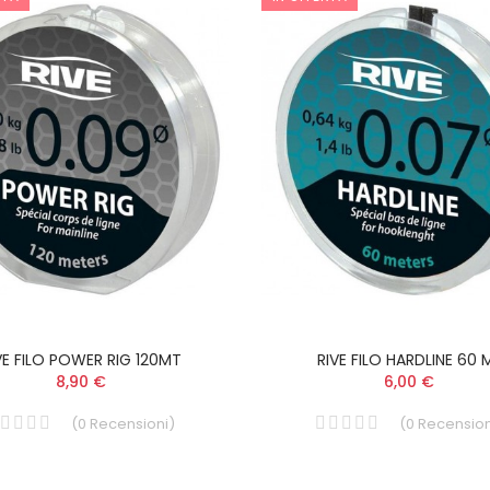
VE FILO POWER RIG 120MT
RIVE FILO HARDLINE 60 
8,90 €
6,00 €
(
0
Recensioni
)
(
0
Recension