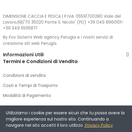
DIMENSIONE CACCIA E PESCA | P.IVA: 05591700280 Viale del
Lavoro,68/70 35020 Ponte S. Nicolo' (PD) +39 049 8960101-
+39 349 5595871
By Evo Sistemi Web agency Perugia e i nostri servizi di
creazione siti web Perugia.
Informazioni Utili
Termini e Condizioni di Vendita
Condizioni di vendita
Costi e Tempi di Trasporto
Modalità di Pagamento
Copyright © 2021 DIMENSIONE CACCIA E PESCA
. All Rights
Utilizziamo i cookie per essere sicuri che tu possa avere la
Reserved.
migliore esperienza sul nostro sito. Continuando a
navigare nel sito accetti il loro utilizzo
.
Privacy Policy