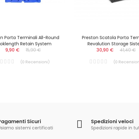
n Porta Terminali All-Round
Preston Scatola Porta Ter
oklength Retain System
Revalution Storage Sis
9,90 €
15,90 €
30,90 €
41,40 €
(
0
Recensioni
)
(
0
Recension
Pagamenti Sicuri
Spedizioni veloci
siamo sistemi certificati
Spedizioni rapide in tut