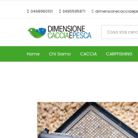
0498960101
3495595871
dimensionecacciaep
Home
Chi Siamo
CACCIA
CARPFISHING