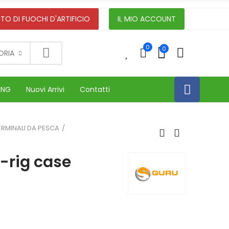
TO DI FUOCHI D'ARTIFICIO
IL MIO ACCOUNT
0
0
0
ORIA
ING
Nuovi Arrivi
Contatti
ERMINALI DA PESCA
-rig case