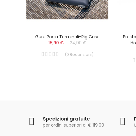
 MAG
Guru Porta Terminali-Rig Case
Presto
IO
15,90 €
24,90 €
Ho
(
0
Recensioni
)
i
)
Spedizioni gratuite
per ordini superiori ai € 119,00
U