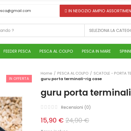
IN NEGOZIO AMPIO ASSORTIMEN
esca@gmail.com
SELEZIONA LA CATEG
FEEDER PESCA
PESCA AL COLPO
PESCA IN MARE
SPINN
Home
PESCA AL COLPO
SCATOLE - PORTA T
IN OFFERTA
guru porta terminali-rig case
guru porta terminali
Recensioni (
0
)
15,90 €
24,90 €