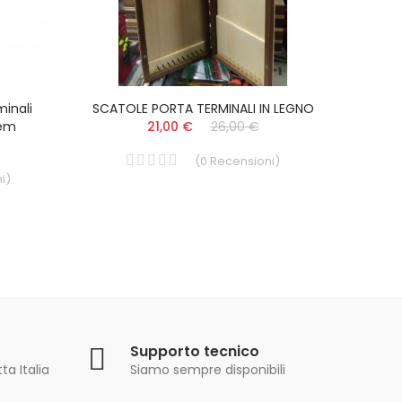
minali
SCATOLE PORTA TERMINALI IN LEGNO
PRE
tem
21,00 €
26,00 €
(
0
Recensioni
)
i
)
Supporto tecnico
ta Italia
Siamo sempre disponibili