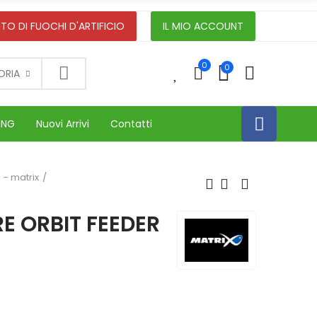
TO DI FUOCHI D'ARTIFICIO
IL MIO ACCOUNT
0
0
0
ORIA
ING
Nuovi Arrivi
Contatti
- matrix
E ORBIT FEEDER