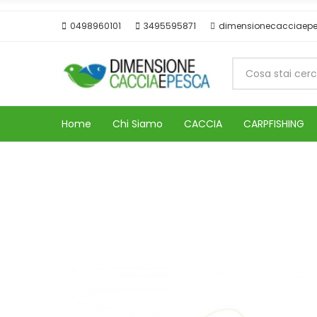
0498960101
3495595871
dimensionecacciaep
Home
Chi Siamo
CACCIA
CARPFISHING