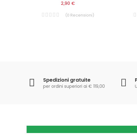
2,90 €
(
0
Recensioni
)
i
)
Spedizioni gratuite
per ordini superiori ai € 119,00
U