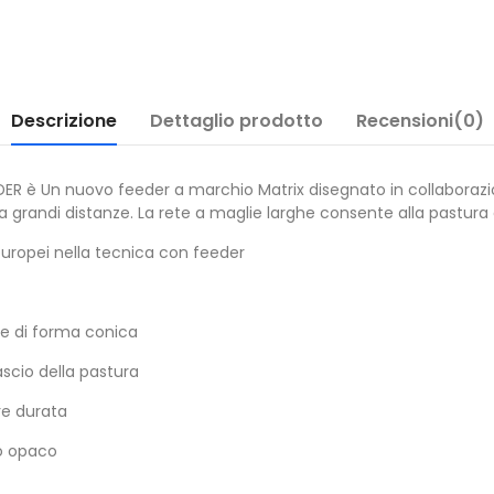
Descrizione
Dettaglio prodotto
Recensioni(0)
DER è Un nuovo feeder a marchio Matrix disegnato in collaborazi
a grandi distanze. La rete a maglie larghe consente alla pastura
europei nella tecnica con feeder
ore di forma conica
scio della pastura
re durata
ro opaco