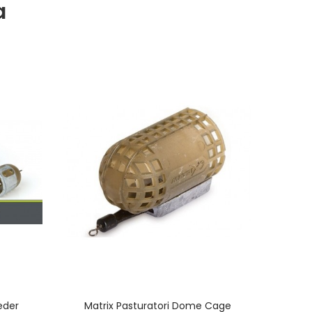
a
eder
Matrix Pasturatori Dome Cage
Matrix