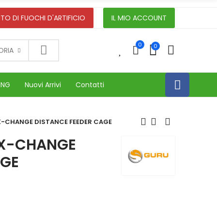
TO DI FUOCHI D'ARTIFICIO
IL MIO ACCOUNT
0
0
0
ORIA
ING
Nuovi Arrivi
Contatti
X-CHANGE DISTANCE FEEDER CAGE
 X-CHANGE
AGE