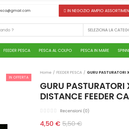
IN NEGOZIO AMPIO ASSORTIMEN
esca@gmail.com
SELEZIONA LA CATEG
FEEDER PESCA
PESCA AL COLPO
PESCA IN MARE
SPINN
Home
FEEDER PESCA
GURU PASTURATORI 
IN OFFERTA
GURU PASTURATORI
DISTANCE FEEDER C
Recensioni (
0
)
4,50 €
5,50 €