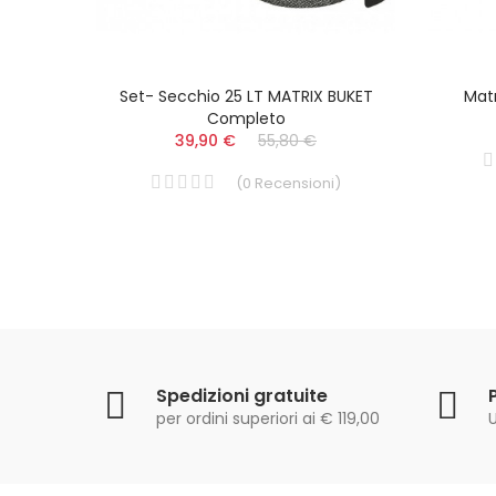
 NET
Set- Secchio 25 LT MATRIX BUKET
Matr
Completo
39,90 €
55,80 €
i
)
(
0
Recensioni
)
Spedizioni gratuite
per ordini superiori ai € 119,00
U