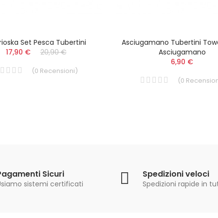
ioska Set Pesca Tubertini
Asciugamano Tubertini Tow
17,90 €
20,90 €
Asciugamano
6,90 €
(
0
Recensioni
)
(
0
Recension
Pagamenti Sicuri
Spedizioni veloci
siamo sistemi certificati
Spedizioni rapide in tut