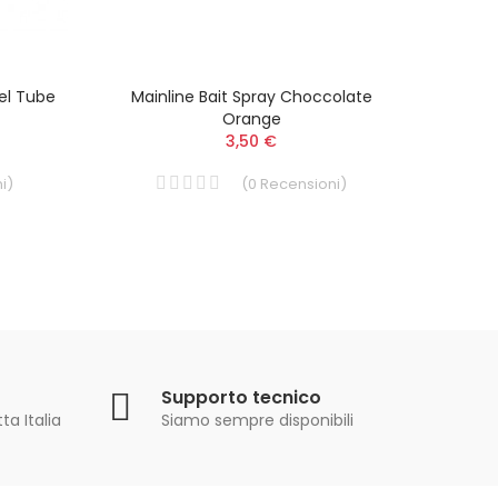
el Tube
Mainline Bait Spray Choccolate
Sonub
Orange
3,50 €
i
)
(
0
Recensioni
)
Supporto tecnico
ta Italia
Siamo sempre disponibili