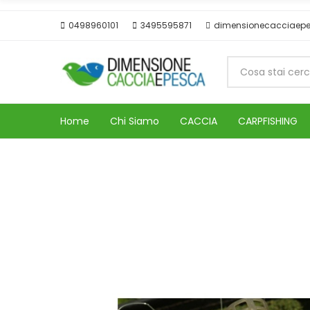
0498960101
3495595871
dimensionecacciaep
Home
Chi Siamo
CACCIA
CARPFISHING