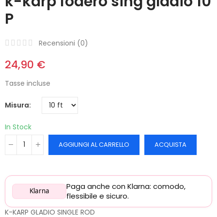
k-karp fodero sing gladio 10
P
Recensioni (
0
)
24,90 €
Tasse incluse
Misura
In Stock
AGGIUNGI AL CARRELLO
ACQUISTA
Paga anche con Klarna: comodo,
Klarna
flessibile e sicuro.
K-KARP GLADIO SINGLE ROD