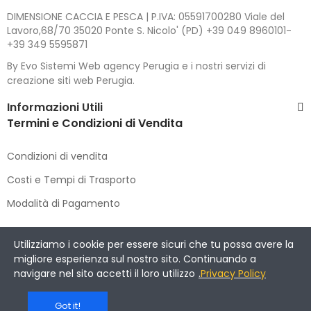
DIMENSIONE CACCIA E PESCA | P.IVA: 05591700280 Viale del
Lavoro,68/70 35020 Ponte S. Nicolo' (PD) +39 049 8960101-
+39 349 5595871
By Evo Sistemi Web agency Perugia e i nostri servizi di
creazione siti web Perugia.
Informazioni Utili
Termini e Condizioni di Vendita
Condizioni di vendita
Costi e Tempi di Trasporto
Modalità di Pagamento
Copyright © 2021 DIMENSIONE CACCIA E PESCA
. All Rights
Utilizziamo i cookie per essere sicuri che tu possa avere la
Reserved.
migliore esperienza sul nostro sito. Continuando a
navigare nel sito accetti il loro utilizzo
.
Privacy Policy
Got it!