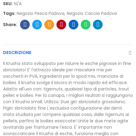
SKU:
N/A
Tags:
Negozio Pesca Padova
Negozio Caccia Padova
DESCRIZIONE
Il Krusha stato sviluppato per ridurre le esche pigrosse in fine
sbriciolato! E' l'attrezzo ideale per miscelare mix per
sacchetti in PVA, ingredienti per lo spod mix, manciate di
boilies. Il krusha svolge il lavoro in modo rapido ed efficace.
Adatto all'uso con: tigernuts, qualsiasi tipo di particles, trout
pellet e boilies. Per la canapa, i migliori risultati si raggiungono
con il Krusha small. Utilizzo: Due giri: sbriciolato grossolano;
Pigiri: sbriciolato fine L'esclusiva configurazione dei denti
stata studiata per rompere qualsiasi cosa, dalle tigernuts ai
pellets, perfino le boilies essiccate! Unite le due mete agite
avvitando per frantumare l'esca. E' importante non
sovraccaricare il Krusha di esche, funziona meglio con