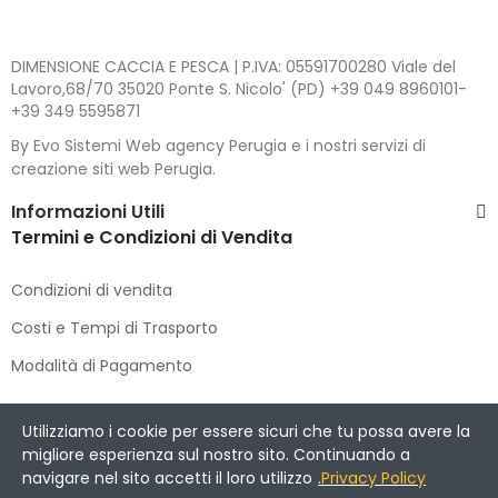
DIMENSIONE CACCIA E PESCA | P.IVA: 05591700280 Viale del
Lavoro,68/70 35020 Ponte S. Nicolo' (PD) +39 049 8960101-
+39 349 5595871
By Evo Sistemi Web agency Perugia e i nostri servizi di
creazione siti web Perugia.
Informazioni Utili
Termini e Condizioni di Vendita
Condizioni di vendita
Costi e Tempi di Trasporto
Modalità di Pagamento
Copyright © 2021 DIMENSIONE CACCIA E PESCA
. All Rights
Utilizziamo i cookie per essere sicuri che tu possa avere la
Reserved.
migliore esperienza sul nostro sito. Continuando a
navigare nel sito accetti il loro utilizzo
.
Privacy Policy