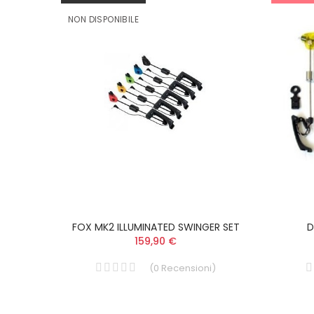
NON DISPONIBILE
Pot
FOX MK2 ILLUMINATED SWINGER SET
D
159,90 €
i
)
(
0
Recensioni
)