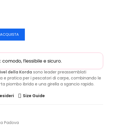
ACQUISTA
comodo, flessibile e sicuro.
vel della Korda
sono leader preassemblati
a e pratica per i pescatori di carpe, combinando le
rta piombo ibrida e una girella a sgancio rapido.
desideri
Size Guide
ia Padova