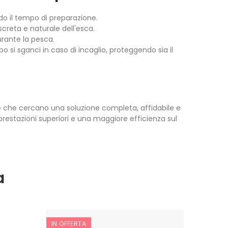
o il tempo di preparazione.
creta e naturale dell'esca.
urante la pesca.
o si sganci in caso di incaglio, proteggendo sia il
e che cercano una soluzione completa, affidabile e
 prestazioni superiori e una maggiore efficienza sul
a
IN OFFERTA
IN OFF