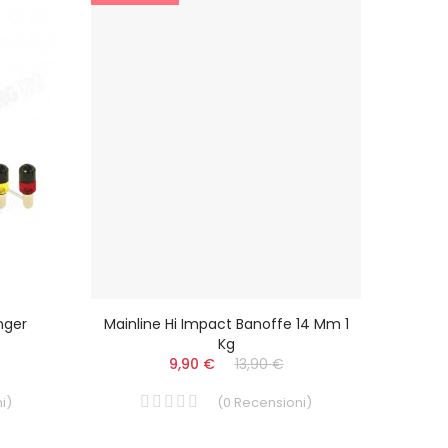
nger
Mainline Hi Impact Banoffe 14 Mm 1
FOX C
Kg
9,90 €
13,90 €
i
)
(
0
Recensioni
)