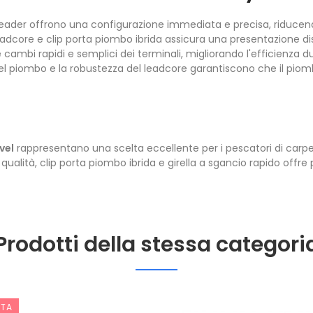
leader offrono una configurazione immediata e precisa, riducend
eadcore e clip porta piombo ibrida assicura una presentazione dis
e cambi rapidi e semplici dei terminali, migliorando l'efficienza d
o del piombo e la robustezza del leadcore garantiscono che il piomb
vel
rappresentano una scelta eccellente per i pescatori di carp
qualità, clip porta piombo ibrida e girella a sgancio rapido offre
Prodotti della stessa categori
RTA