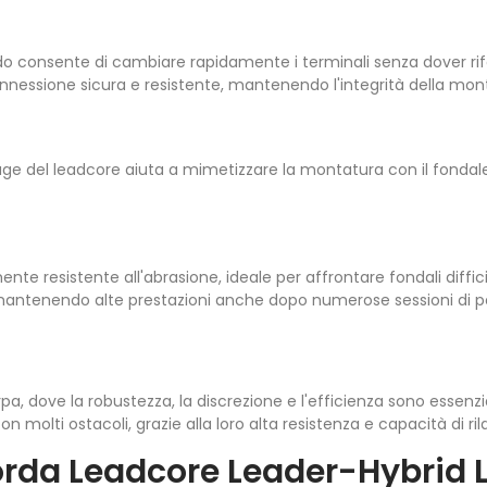
pido consente di cambiare rapidamente i terminali senza dover rifa
onnessione sicura e resistente, mantenendo l'integrità della mon
lage del leadcore aiuta a mimetizzare la montatura con il fondal
mente resistente all'abrasione, ideale per affrontare fondali diffici
 mantenendo alte prestazioni anche dopo numerose sessioni di p
rpa, dove la robustezza, la discrezione e l'efficienza sono essenzia
on molti ostacoli, grazie alla loro alta resistenza e capacità di ril
orda Leadcore Leader-Hybrid 