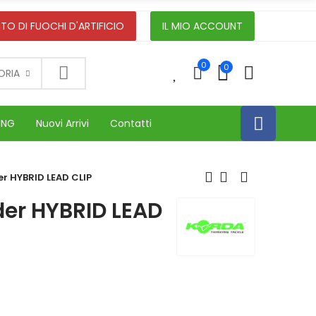
TO DI FUOCHI D'ARTIFICIO
IL MIO ACCOUNT
0
0
0
ORIA
ING
Nuovi Arrivi
Contatti
r HYBRID LEAD CLIP
der HYBRID LEAD