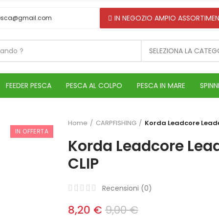
IN NEGOZIO AMPIO ASSORTIMEN
esca@gmail.com
SELEZIONA LA CATEG
FEEDER PESCA
PESCA AL COLPO
PESCA IN MARE
SPINN
Home
CARPFISHING
Korda Leadcore Leade
IN OFFERTA
Korda Leadcore Lea
CLIP
Recensioni (
0
)
8,20 €
9,00 €