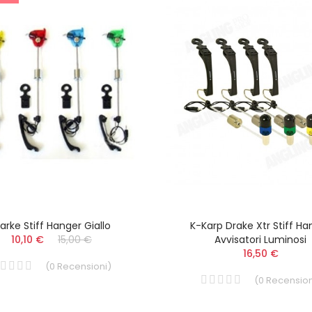
arke Stiff Hanger Giallo
K-Karp Drake Xtr Stiff Ha
10,10 €
15,00 €
Avvisatori Luminosi
16,50 €
(
0
Recensioni
)
(
0
Recension