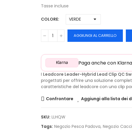
Tasse incluse
COLORE
AGGIUNGI AL CARRELLO
Paga anche con Klarna: 
Klarna
I
Leadcore Leader-Hybrid Lead Clip QC Swi
progettati per offrire una soluzione complet
caratteristiche del leadcore con una clip po
Confrontare
Aggiungi alla lista dei 
SKU:
LLHQW
Tags:
Negozio Pesca Padova
Negozio Cacc