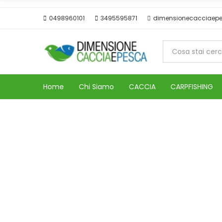
0498960101
3495595871
dimensionecacciaep
Home
Chi Siamo
CACCIA
CARPFISHING