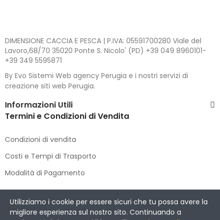
DIMENSIONE CACCIA E PESCA | P.IVA: 05591700280 Viale del
Lavoro,68/70 35020 Ponte S. Nicolo' (PD) +39 049 8960101-
+39 349 5595871
By Evo Sistemi Web agency Perugia e i nostri servizi di
creazione siti web Perugia.
Informazioni Utili
Termini e Condizioni di Vendita
Condizioni di vendita
Costi e Tempi di Trasporto
Modalità di Pagamento
Copyright © 2021 DIMENSIONE CACCIA E PESCA
. All Rights
Utilizziamo i cookie per essere sicuri che tu possa avere la
Reserved.
migliore esperienza sul nostro sito. Continuando a